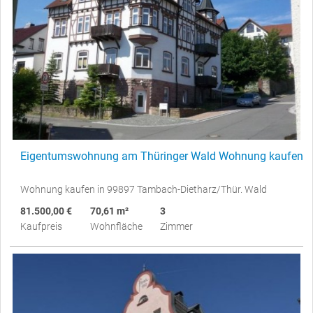
Eigentumswohnung am Thüringer Wald Wohnung kaufen
Wohnung kaufen in 99897 Tambach-Dietharz/Thür. Wald
81.500,00 €
70,61 m²
3
Kaufpreis
Wohnfläche
Zimmer