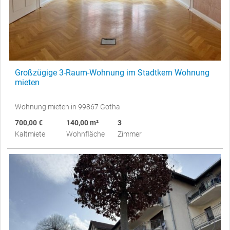
Großzügige 3-Raum-Wohnung im Stadtkern Wohnung
mieten
Wohnung mieten in 99867 Gotha
700,00 €
140,00 m²
3
Kaltmiete
Wohnfläche
Zimmer