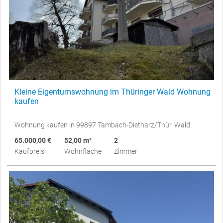
Kleine Eigentumswohnung im Thüringer Wald Wohnung
kaufen
Wohnung kaufen in 99897 Tambach-Dietharz/Thür. Wald
65.000,00 €
52,00 m²
2
Kaufpreis
Wohnfläche
Zimmer