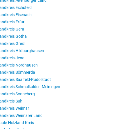
andkreis Altenburger Land
andkreis Eichsfeld
andkreis Eisenach
andkreis Erfurt
andkreis Gera
andkreis Gotha
andkreis Greiz
andkreis Hildburghausen
andkreis Jena
andkreis Nordhausen
andkreis Sömmerda
andkreis Saalfeld-Rudolstadt
andkreis Schmalkalden-Meiningen
andkreis Sonneberg
andkreis Suhl
andkreis Weimar
andkreis Weimarer Land
aale-Holzland-Kreis