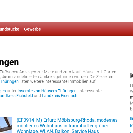
undstücke
Gewerbe
ingen
 Thüringen
Anzeigen zur Miete und zum Kauf. Häuser mit Garten
die im vordefinierten Umkreis gefunden wurden. Die Zielseiten
 Thüringen
listen weitere interessante Immobilien auf.
H
gen
unter
Inserate von Häusern Thüringen
. Interessante
w
andkreis Eichsfeld
und
Landkreis Eisenach
.
m
M
b
I
(EF0914_M) Erfurt: Möbisburg-Rhoda, modernes
möbliertes Wohnhaus in traumhafter grüner
K
Wohnlage, WLAN, Balkon, Service Haus