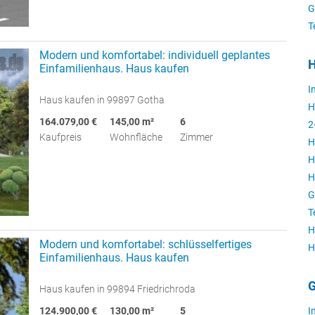
G
T
Modern und komfortabel: individuell geplantes
H
Einfamilienhaus. Haus kaufen
I
Haus kaufen in 99897 Gotha
H
164.079,00 €
145,00 m²
6
2
Kaufpreis
Wohnfläche
Zimmer
H
H
H
G
T
H
Modern und komfortabel: schlüsselfertiges
H
Einfamilienhaus. Haus kaufen
G
Haus kaufen in 99894 Friedrichroda
124.900,00 €
130,00 m²
5
I