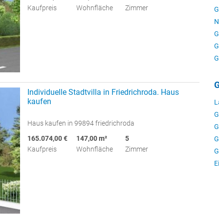
Kaufpreis
Wohnfläche
Zimmer
G
N
G
G
G
G
Individuelle Stadtvilla in Friedrichroda. Haus
kaufen
L
G
Haus kaufen in 99894 friedrichroda
G
165.074,00 €
147,00 m²
5
G
Kaufpreis
Wohnfläche
Zimmer
G
E