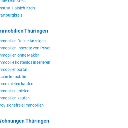
aale-Orla-Kreis
nstrut-Hainich-Kreis
artburgkreis
mmobilien Thüringen
mmobilien Online Anzeigen
mmobilien Inserate von Privat
mmobilien ohne Makler
mmobilie kostenlos inserieren
mmobilienportal
uche Immobilie
mmo mieten kaufen
mmobilien mieten
mmobilien kaufen
rovisionsfreie Immobilien
ohnungen Thüringen