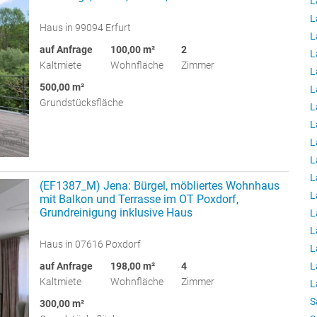
L
L
Haus in 99094 Erfurt
L
auf Anfrage
100,00 m²
2
L
Kaltmiete
Wohnfläche
Zimmer
L
500,00 m²
L
Grundstücksfläche
L
L
L
L
L
(EF1387_M) Jena: Bürgel, möbliertes Wohnhaus
L
mit Balkon und Terrasse im OT Poxdorf,
Grundreinigung inklusive Haus
L
L
Haus in 07616 Poxdorf
L
L
auf Anfrage
198,00 m²
4
Kaltmiete
Wohnfläche
Zimmer
L
S
300,00 m²