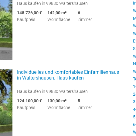
I
Haus kaufen in 99880 Waltershausen
W
148.726,00 €
142,00 m²
6
M
Kaufpreis
Wohnfläche
Zimmer
W
W
E
S
W
N
W
Individuelles und komfortables Einfamilienhaus
in Waltershausen. Haus kaufen
T
1
Haus kaufen in 99880 Waltershausen
2
124.100,00 €
130,00 m²
5
3
Kaufpreis
Wohnfläche
Zimmer
4
5
6
W