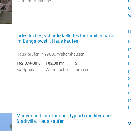
S
Grundstücksfläche
U
W
I
Individuelles, vollunterkellertes Einfamilienhaus
im Bungalowstil. Haus kaufen
I
I
Haus kaufen in 99880 Waltershausen
I
162.374,00 €
102,00 m²
5
I
Kaufpreis
Wohnfläche
Zimmer
I
S
I
I
I
P
Modern und komfortabel: typisch mediterrane
Stadtvilla. Haus kaufen
W