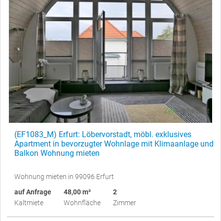
(EF1083_M) Erfurt: Löbervorstadt, möbl. exklusives
Apartment in bevorzugter Wohnlage mit Klimaanlage und
Balkon Wohnung mieten
Wohnung mieten in 99096 Erfurt
auf Anfrage
48,00 m²
2
Kaltmiete
Wohnfläche
Zimmer