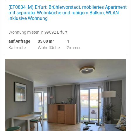
(EF0834_M) Erfurt: Brühlervorstadt, möbliertes Apartment
mit separater Wohnküche und ruhigem Balkon, WLAN
inklusive Wohnung
Wohnung mieten in 99092 Erfurt
auf Anfrage
35,00 m²
1
Kaltmiete
Wohnfläche
Zimmer