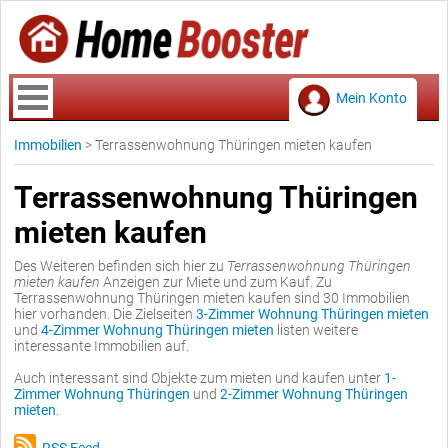
Mein Konto
Immobilien
>
Terrassenwohnung Thüringen mieten kaufen
Terrassenwohnung Thüringen
mieten kaufen
Des Weiteren befinden sich hier zu
Terrassenwohnung Thüringen
mieten kaufen
Anzeigen zur Miete und zum Kauf. Zu
Terrassenwohnung Thüringen mieten kaufen sind 30 Immobilien
hier vorhanden. Die Zielseiten
3-Zimmer Wohnung Thüringen mieten
und
4-Zimmer Wohnung Thüringen mieten
listen weitere
interessante Immobilien auf.
Auch interessant sind Objekte zum mieten und kaufen unter
1-
Zimmer Wohnung Thüringen
und
2-Zimmer Wohnung Thüringen
mieten
.