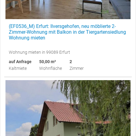
(EF0536_M) Erfurt: Ilversgehofen, neu möblierte 2-
Zimmer-Wohnung mit Balkon in der Tiergartensiedlung
Wohnung mieten
Wohnung mieten in 99089 Erfurt
auf Anfrage
50,00 m²
2
Kaltmiete
Wohnfläche
Zimmer