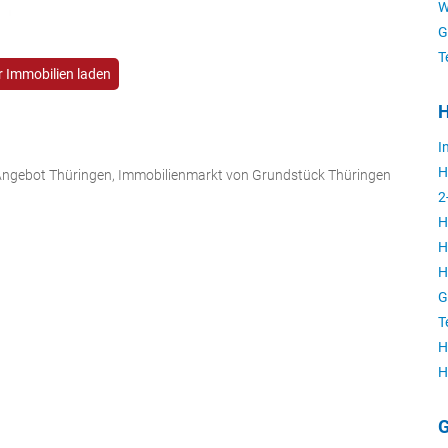
W
G
T
 Immobilien laden
H
I
H
ngebot Thüringen, Immobilienmarkt von Grundstück Thüringen
2
H
H
H
G
T
H
H
G