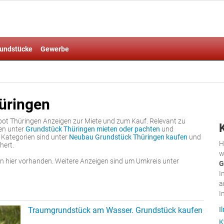
undstücke
Gewerbe
üringen
bot Thüringen Anzeigen zur Miete und zum Kauf. Relevant zu
en unter
Grundstück Thüringen mieten oder pachten
und
e Kategorien sind unter
Neubau Grundstück Thüringen kaufen
und
H
hert.
w
 hier vorhanden. Weitere Anzeigen sind um Umkreis unter
G
I
a
I
Traumgrundstück am Wasser. Grundstück kaufen
I
K