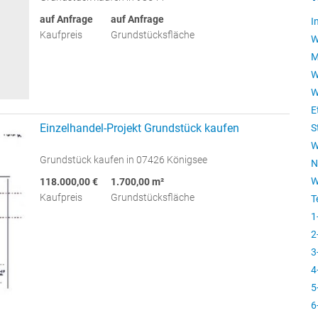
auf Anfrage
auf Anfrage
I
Kaufpreis
Grundstücksfläche
W
M
W
W
E
Einzelhandel-Projekt Grundstück kaufen
S
W
Grundstück kaufen in 07426 Königsee
N
W
118.000,00 €
1.700,00 m²
Kaufpreis
Grundstücksfläche
T
1
2
3
4
5
6