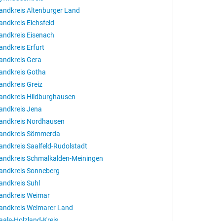
andkreis Altenburger Land
andkreis Eichsfeld
andkreis Eisenach
andkreis Erfurt
andkreis Gera
andkreis Gotha
andkreis Greiz
andkreis Hildburghausen
andkreis Jena
andkreis Nordhausen
andkreis Sömmerda
andkreis Saalfeld-Rudolstadt
andkreis Schmalkalden-Meiningen
andkreis Sonneberg
andkreis Suhl
andkreis Weimar
andkreis Weimarer Land
aale-Holzland-Kreis