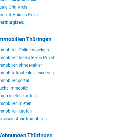
aale-Orla-Kreis
nstrut-Hainich-Kreis
artburgkreis
mmobilien Thüringen
mmobilien Online Anzeigen
mmobilien Inserate von Privat
mmobilien ohne Makler
mmobilie kostenlos inserieren
mmobilienportal
uche Immobilie
mmo mieten kaufen
mmobilien mieten
mmobilien kaufen
rovisionsfreie Immobilien
ohnungen Thüringen