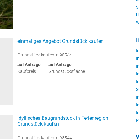
S
U
W
I
einmaliges Angebot Grundstück kaufen
I
Grundstück kaufen in 98544
I
auf Anfrage
auf Anfrage
I
Kaufpreis
Grundstücksfläche
I
I
S
I
I
I
Idyllisches Baugrundstück in Ferienregion
P
Grundstück kaufen
W
Grundstück kaufen in 98544