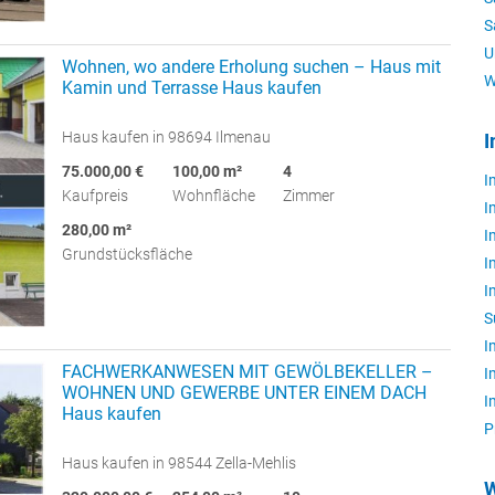
S
U
Wohnen, wo andere Erholung suchen – Haus mit
W
Kamin und Terrasse Haus kaufen
Haus kaufen in 98694 Ilmenau
I
75.000,00 €
100,00 m²
4
I
Kaufpreis
Wohnfläche
Zimmer
I
280,00 m²
I
Grundstücksfläche
I
I
S
I
FACHWERKANWESEN MIT GEWÖLBEKELLER –
I
WOHNEN UND GEWERBE UNTER EINEM DACH
I
Haus kaufen
P
Haus kaufen in 98544 Zella-Mehlis
W