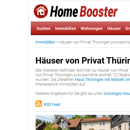
Suchen
Immobilien
Wohnungen
Häuser
Gr
Immobilien
>
Häuser von Privat Thüringen provisions
Häuser von Privat Thüri
Des Weiteren befinden sich hier zu
Häuser von Privat 
von Privat Thüringen provisionsfrei enthält 72 Objek
wurden. Die Zielseiten
Haus Thüringen mit Möbeln (mö
interessante Immobilien auf.
Weitere Angebote für Sie gibt es unter
Günstiges Hau
RSS Feed