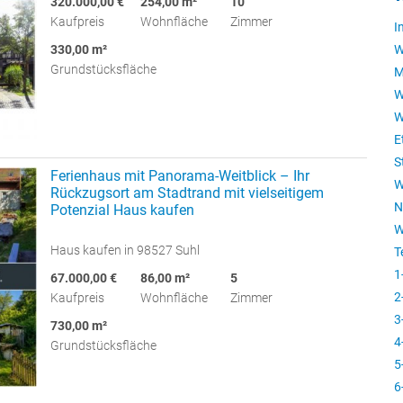
320.000,00 €
254,00 m²
10
Kaufpreis
Wohnfläche
Zimmer
I
W
330,00 m²
Grundstücksfläche
M
W
W
E
S
Ferienhaus mit Panorama-Weitblick – Ihr
W
Rückzugsort am Stadtrand mit vielseitigem
N
Potenzial Haus kaufen
W
Haus kaufen in 98527 Suhl
T
1
67.000,00 €
86,00 m²
5
2
Kaufpreis
Wohnfläche
Zimmer
3
730,00 m²
4
Grundstücksfläche
5
6