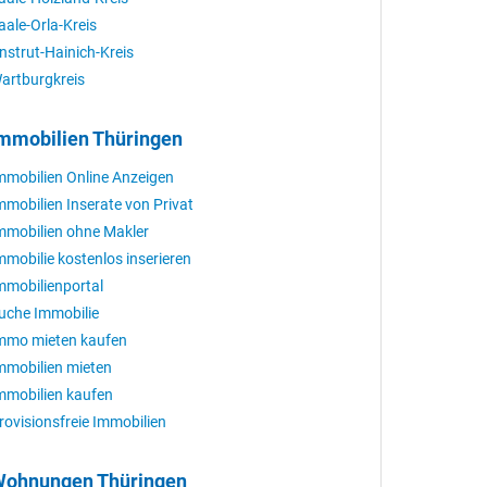
aale-Orla-Kreis
nstrut-Hainich-Kreis
artburgkreis
mmobilien Thüringen
mmobilien Online Anzeigen
mmobilien Inserate von Privat
mmobilien ohne Makler
mmobilie kostenlos inserieren
mmobilienportal
uche Immobilie
mmo mieten kaufen
mmobilien mieten
mmobilien kaufen
rovisionsfreie Immobilien
ohnungen Thüringen