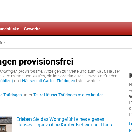
undstücke
Gewerbe
frei
ngen provisionsfrei
Thüringen provisionsfrei
Anzeigen zur Miete und zum Kauf. Häuser
te zum mieten und kaufen, die im vordefinierten Umkreis gefunden
bliert)
und
Häuser mit Garten Thüringen
listen weitere
H
w
s Thüringen
unter
Teure Häuser Thüringen mieten kaufen
.
v
I
a
I
Erleben Sie das Wohngefühl eines eigenen
I
Hauses – ganz ohne Kaufentscheidung. Haus
K