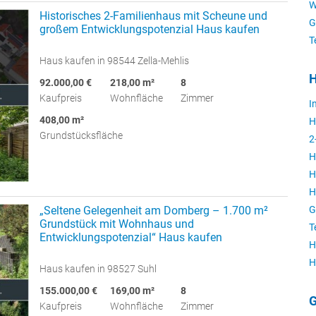
W
Historisches 2-Familienhaus mit Scheune und
G
großem Entwicklungspotenzial Haus kaufen
T
Haus kaufen in 98544 Zella-Mehlis
H
92.000,00 €
218,00 m²
8
Kaufpreis
Wohnfläche
Zimmer
I
408,00 m²
H
Grundstücksfläche
2
H
H
H
G
„Seltene Gelegenheit am Domberg – 1.700 m²
Grundstück mit Wohnhaus und
T
Entwicklungspotenzial“ Haus kaufen
H
H
Haus kaufen in 98527 Suhl
155.000,00 €
169,00 m²
8
G
Kaufpreis
Wohnfläche
Zimmer