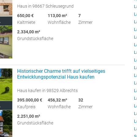
Haus in 98667 Schleusegrund
L
L
650,00 €
113,00 m²
7
L
Kaltmiete
Wohnfläche
Zimmer
L
2.334,00 m²
L
Grundstücksfläche
L
L
L
L
Historischer Charme trifft auf vielseitiges
L
Entwicklungspotenzial Haus kaufen
L
L
Haus kaufen in 98529 Albrechts
L
395.000,00 €
456,32 m²
32
L
Kaufpreis
Wohnfläche
Zimmer
L
2.251,00 m²
L
Grundstücksfläche
L
S