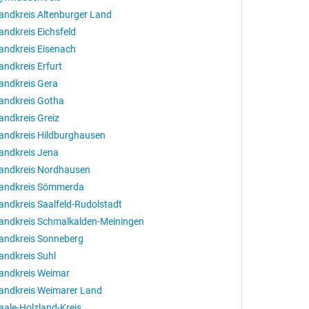
andkreis Altenburger Land
andkreis Eichsfeld
andkreis Eisenach
andkreis Erfurt
andkreis Gera
andkreis Gotha
andkreis Greiz
andkreis Hildburghausen
andkreis Jena
andkreis Nordhausen
andkreis Sömmerda
andkreis Saalfeld-Rudolstadt
andkreis Schmalkalden-Meiningen
andkreis Sonneberg
andkreis Suhl
andkreis Weimar
andkreis Weimarer Land
aale-Holzland-Kreis