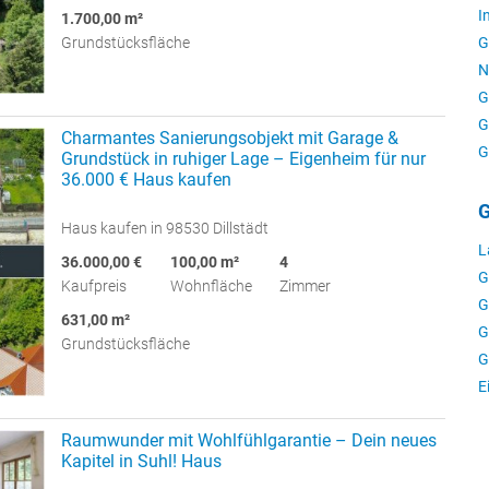
I
1.700,00 m²
G
Grundstücksfläche
N
G
G
Charmantes Sanierungsobjekt mit Garage &
G
Grundstück in ruhiger Lage – Eigenheim für nur
36.000 € Haus kaufen
G
Haus kaufen in 98530 Dillstädt
L
36.000,00 €
100,00 m²
4
G
Kaufpreis
Wohnfläche
Zimmer
G
631,00 m²
G
Grundstücksfläche
G
E
Raumwunder mit Wohlfühlgarantie – Dein neues
Kapitel in Suhl! Haus