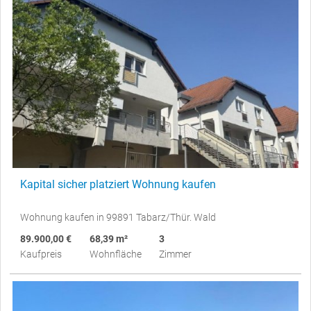
Kapital sicher platziert Wohnung kaufen
Wohnung kaufen in 99891 Tabarz/Thür. Wald
89.900,00 €
68,39 m²
3
Kaufpreis
Wohnfläche
Zimmer