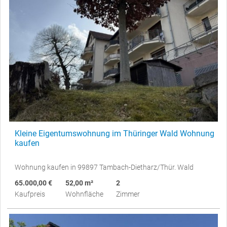
Kleine Eigentumswohnung im Thüringer Wald Wohnung
kaufen
Wohnung kaufen in 99897 Tambach-Dietharz/Thür. Wald
65.000,00 €
52,00 m²
2
Kaufpreis
Wohnfläche
Zimmer