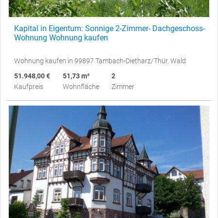
Kapital in Eigentum: Sonnige 2-Zimmer- Dachgeschoss-
Wohnung Wohnung kaufen
Wohnung kaufen in 99897 Tambach-Dietharz/Thür. Wald
51.948,00 €
51,73 m²
2
Kaufpreis
Wohnfläche
Zimmer