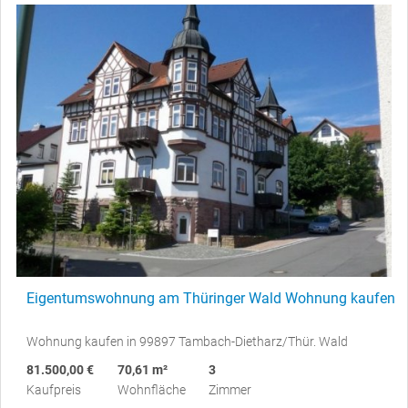
Eigentumswohnung am Thüringer Wald Wohnung kaufen
Wohnung kaufen in 99897 Tambach-Dietharz/Thür. Wald
81.500,00 €
70,61 m²
3
Kaufpreis
Wohnfläche
Zimmer