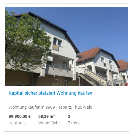
Kapital sicher platziert Wohnung kaufen
Wohnung kaufen in 99891 Tabarz/Thür. Wald
89.900,00 €
68,39 m²
3
Kaufpreis
Wohnfläche
Zimmer