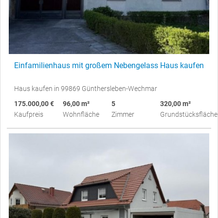
Einfamilienhaus mit großem Nebengelass Haus kaufen
Haus kaufen in 99869 Günthersleben-Wechmar
175.000,00 €
96,00 m²
5
320,00 m²
Kaufpreis
Wohnfläche
Zimmer
Grundstücksfläche