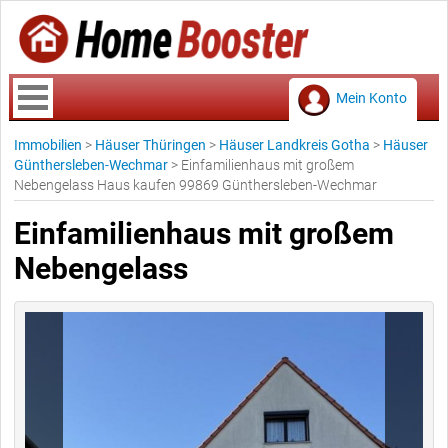
Mein Konto
Immobilien
>
Häuser Thüringen
>
Häuser Landkreis Gotha
>
Häuser
Günthersleben-Wechmar
>
Einfamilienhaus mit großem
Nebengelass Haus kaufen 99869 Günthersleben-Wechmar
Einfamilienhaus mit großem
Nebengelass