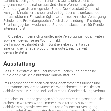
Günthersleben gehört zum Landkreis Gotha und bietet eine
angenehme Kombination aus ländlichem Wohnen und guter
Anbindung an die umliegenden Städte. Die Kreisstadt Gotha ist in
wenigen Minuten erreichbar und verfügt über eine umfassende
Infrastruktur mit Einkaufsmöglichkeiten, medizinischer Versorgung,
Schulen und Freizeitangeboten. Auch die Anbindung in Richtung
Erfurt ist gegeben, wodurch der Standort insbesondere für Pendler
interessant ist.
Im Ort selbst finden sich grundlegende Versorgungsmöglichkeiten,
sowie ein gewachsenes Wohnumfeld.
Die Immobilie befindet sich in Günthersleben direkt an der
innerörtlichen Straße, wodurch eine gute Erreichbarkeit
gewährleistet ist.
Ausstattung
Das Haus erstreckt sich über mehrere Ebenen und bietet eine
funktionale, vielseitig nutzbare Raumaufteilung.
Im Erdgeschoss befinden sich das Badezimmer mit Dusche und
Badewanne, sowie eine Küche, ein Wohnzimmer und ein kleines
Schlafzimmer. In Küche und Bad ist eine Fußbodenheizung verbaut.
Über eine Holztreppe gelangen Sie in das erste Obergeschoss. Hier
stehen ein weiteres Wohnzimmer bzw. alternativ nutzbares
Schlafzimmer, sowie zwei weitere Schlafräume zur Verfügung.
Ergänzt wird diese Etage durch ein halbes Zimmer mit Holzfront und