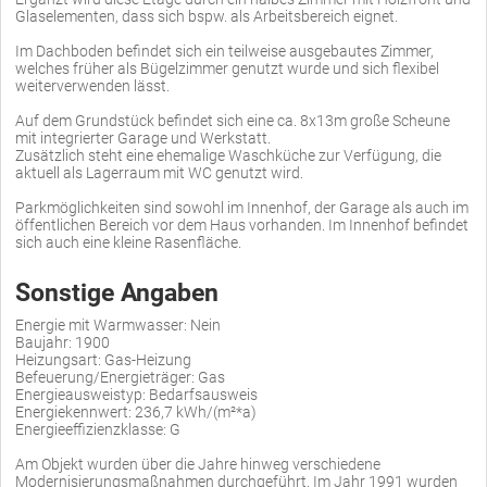
Glaselementen, dass sich bspw. als Arbeitsbereich eignet.
Im Dachboden befindet sich ein teilweise ausgebautes Zimmer,
welches früher als Bügelzimmer genutzt wurde und sich flexibel
weiterverwenden lässt.
Auf dem Grundstück befindet sich eine ca. 8x13m große Scheune
mit integrierter Garage und Werkstatt.
Zusätzlich steht eine ehemalige Waschküche zur Verfügung, die
aktuell als Lagerraum mit WC genutzt wird.
Parkmöglichkeiten sind sowohl im Innenhof, der Garage als auch im
öffentlichen Bereich vor dem Haus vorhanden. Im Innenhof befindet
sich auch eine kleine Rasenfläche.
Sonstige Angaben
Energie mit Warmwasser: Nein
Baujahr: 1900
Heizungsart: Gas-Heizung
Befeuerung/Energieträger: Gas
Energieausweistyp: Bedarfsausweis
Energiekennwert: 236,7 kWh/(m²*a)
Energieeffizienzklasse: G
Am Objekt wurden über die Jahre hinweg verschiedene
Modernisierungsmaßnahmen durchgeführt. Im Jahr 1991 wurden