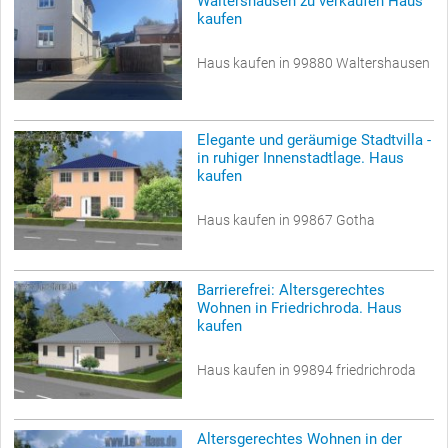
Waltershausen zu verkaufen Haus
kaufen
Haus kaufen in 99880 Waltershausen
Elegante und geräumige Stadtvilla -
in ruhiger Innenstadtlage. Haus
kaufen
Haus kaufen in 99867 Gotha
Barrierefrei: Altersgerechtes
Wohnen in Friedrichroda. Haus
kaufen
Haus kaufen in 99894 friedrichroda
Altersgerechtes Wohnen in der