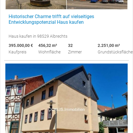
Historischer Charme trifft auf vielseitiges
Entwicklungspotenzial Haus kaufen
Haus kaufen in 98529 Albrechts
395.000,00 €
456,32 m²
32
2.251,00 m²
Kaufpreis
Wohnfläche
Zimmer
Grundstücksfläche