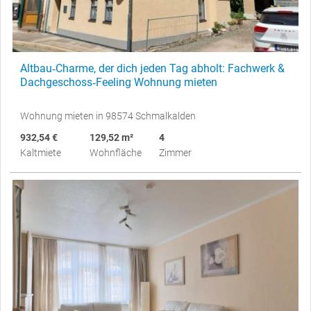
Altbau‑Charme, der dich jeden Tag abholt: Fachwerk &
Dachgeschoss‑Feeling Wohnung mieten
Wohnung mieten in 98574 Schmalkalden
932,54 €
129,52 m²
4
Kaltmiete
Wohnfläche
Zimmer