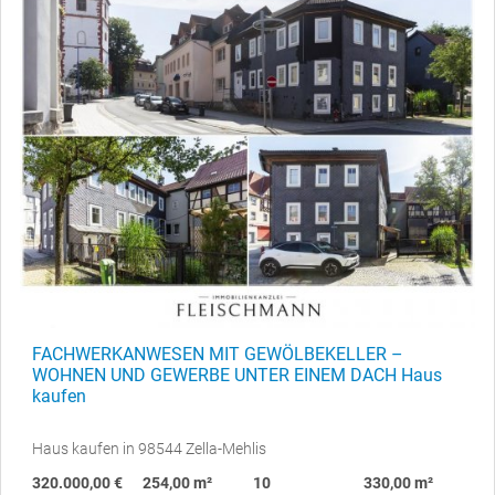
FACHWERKANWESEN MIT GEWÖLBEKELLER –
WOHNEN UND GEWERBE UNTER EINEM DACH Haus
kaufen
Haus kaufen in 98544 Zella-Mehlis
320.000,00 €
254,00 m²
10
330,00 m²