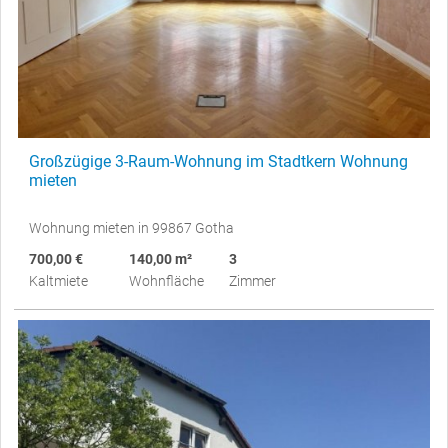
Großzügige 3-Raum-Wohnung im Stadtkern Wohnung
mieten
Wohnung mieten in 99867 Gotha
700,00 €
140,00 m²
3
Kaltmiete
Wohnfläche
Zimmer