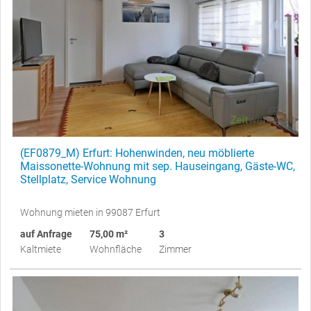
(EF0879_M) Erfurt: Hohenwinden, neu möblierte
Maissonette-Wohnung mit sep. Hauseingang, Gäste-WC,
Stellplatz, Service Wohnung
Wohnung mieten in 99087 Erfurt
auf Anfrage
75,00 m²
3
Kaltmiete
Wohnfläche
Zimmer