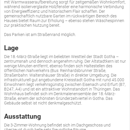
mit Warmwasseraufbereitung sorgt für zeitgemäßen Wohnkomfort,
während isolierverglaste Holzfenster eine harmonische Verbindung
von Energieeffizienz und historischem Flair schaffen. Der
gemeinschaftlich nutzbare Garten im rückwärtigen Bereich des
Hauses bietet Raum zur Erholung – ebenso stehen Wäschespinnen
zur praktischen Nutzung bereit.
Das Parken ist am Straßenrand möglich.
Lage
Die 18.-März-Straße liegt im beliebten Westteil der Stadt Gotha –
zentrumsnah und dennoch angenehm ruhig. Der Altstadtkern ist nur
wenige Minuten entfernt, ebenso finden sich Haltestellen des
öffentlichen Nahverkehrs (Bus: Reinhardsbrunner Straße,
Straßenbahn: Waltershäuser Straße) in direkter Umgebung. Die
infrastrukturell gut angebundene Kreisstadt Gotha mit rund 45.000
Einwohnern liegt verkehrsgünstig zwischen Eisenach und Erfurt (B7,
B247, A4) und ist ein attraktiver Wohnstandort in Thüringen. Das
Wohnhaus befindet sich im Denkmalenensemble der 18.-März-
Straße, einem der schönsten Gründerzeitviertel in Gotha. Das
Gebäude selbst ist nicht denkmalgeschützt.
Ausstattung
Die 3-Zimmer-Wohnung befindet sich im Dachgeschoss und
überzeugt durch helle sehr freundliche Räume.