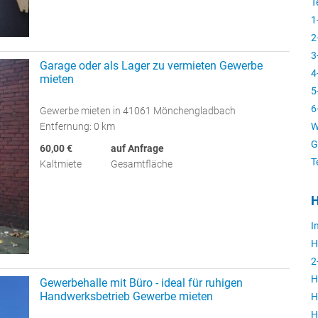
T
1
2
3
Garage oder als Lager zu vermieten Gewerbe
4
mieten
5
6
Gewerbe mieten in 41061 Mönchengladbach
Entfernung: 0 km
W
G
60,00 €
auf Anfrage
T
Kaltmiete
Gesamtfläche
H
I
H
2
H
Gewerbehalle mit Büro - ideal für ruhigen
Handwerksbetrieb Gewerbe mieten
H
H