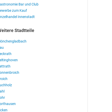
astronomie Bar und Club
ewerbe zum Kauf
inzelhandel Innenstadt
eitere Stadtteile
önchengladbach
au
eckrath
eltinghoven
ettrath
onnenbroich
roich
uchholz
ahl
ohr
orthausen
icken