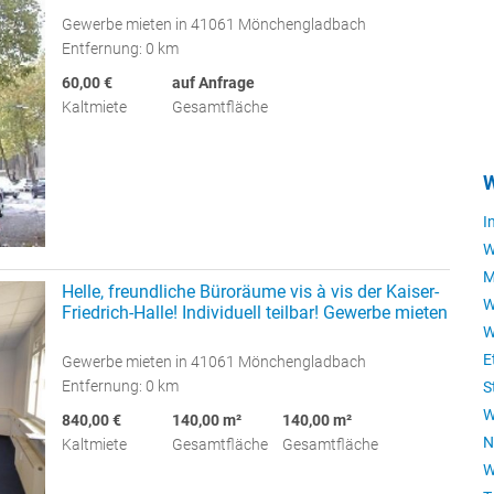
Gewerbe mieten in 41061 Mönchengladbach
Entfernung: 0 km
60,00 €
auf Anfrage
Kaltmiete
Gesamtfläche
W
I
W
M
Helle, freundliche Büroräume vis à vis der Kaiser-
W
Friedrich-Halle! Individuell teilbar! Gewerbe mieten
W
E
Gewerbe mieten in 41061 Mönchengladbach
Entfernung: 0 km
S
W
840,00 €
140,00 m²
140,00 m²
N
Kaltmiete
Gesamtfläche
Gesamtfläche
W