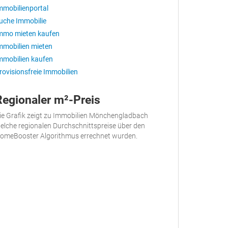
mmobilienportal
uche Immobilie
mmo mieten kaufen
mmobilien mieten
mmobilien kaufen
rovisionsfreie Immobilien
Regionaler m²-Preis
ie Grafik zeigt zu Immobilien Mönchengladbach
elche regionalen Durchschnittspreise über den
omeBooster Algorithmus errechnet wurden.