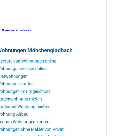
Non-numeric min/max
Non-numeric min/max
ohnungen Mönchengladbach
nserate von Wohnungen online
ohnungsanzeigen online
ietwohnungen
ohnungen kaufen
ohnungen im Erdgeschoss
tagenwohnung mieten
tudenten Wohnung mieten
ohnung Altbau
eubau Wohnungen kaufen
ohnungen ohne Makler von Privat