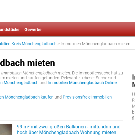
undstücke
Gewerbe
bilien Kreis Mönchengladbach
>
Immobilien Mönchengladbach mieten
dbach mieten
r
Immobilien Mönchengladbach mieten
. Die Immobiliensuche hat zu
m mieten und kaufen gefunden. Relevant zu dieser Suche sind
en Mönchengladbach
und
Immobilien Mönchengladbach Online
H
ien Mönchengladbach kaufen
und
Provisionsfreie Immobilien
R
M
b
f
99 m² mit zwei großen Balkonen - mittendrin und
hoch über Mönchengladbach Wohnung mieten