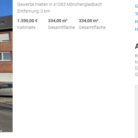
Gewerbe mieten in 41063 Mönchengladbach
G
Entfernung: 0 km
T
1.550,00 €
334,00 m²
334,00 m²
H
Kaltmiete
Gesamtfläche
Gesamtfläche
H
B
M
D
Q