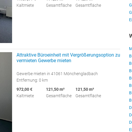
G
Kaltmiete
Gesamtfläche
Gesamtfläche
G
E
W
M
Attraktive Büroeinheit mit Vergrößerungsoption zu
B
vermieten Gewerbe mieten
B
B
Gewerbe mieten in 41061 Mönchengladbach
B
Entfernung: 0 km
B
972,00 €
121,50 m²
121,50 m²
B
Kaltmiete
Gesamtfläche
Gesamtfläche
B
D
D
D
E