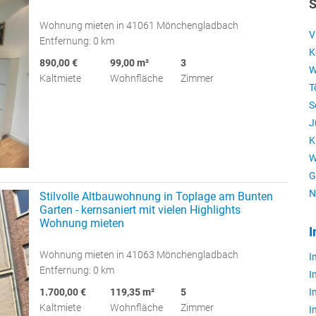
S
Wohnung mieten in 41061 Mönchengladbach
V
Entfernung: 0 km
K
890,00 €
99,00 m²
3
W
Kaltmiete
Wohnfläche
Zimmer
T
S
J
K
W
G
N
Stilvolle Altbauwohnung in Toplage am Bunten
Garten - kernsaniert mit vielen Highlights
Wohnung mieten
I
Wohnung mieten in 41063 Mönchengladbach
I
Entfernung: 0 km
I
I
1.700,00 €
119,35 m²
5
Kaltmiete
Wohnfläche
Zimmer
I