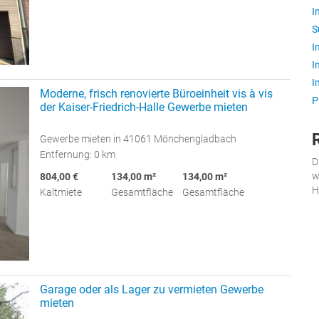
I
S
I
I
I
Moderne, frisch renovierte Büroeinheit vis à vis
P
der Kaiser-Friedrich-Halle Gewerbe mieten
Gewerbe mieten in 41061 Mönchengladbach
Entfernung: 0 km
D
w
804,00 €
134,00 m²
134,00 m²
H
Kaltmiete
Gesamtfläche
Gesamtfläche
Garage oder als Lager zu vermieten Gewerbe
mieten