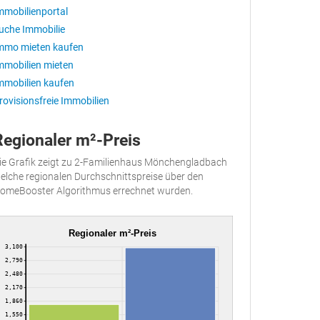
mmobilienportal
uche Immobilie
mmo mieten kaufen
mmobilien mieten
mmobilien kaufen
rovisionsfreie Immobilien
Regionaler m²-Preis
ie Grafik zeigt zu 2-Familienhaus Mönchengladbach
elche regionalen Durchschnittspreise über den
omeBooster Algorithmus errechnet wurden.
Regionaler m²-Preis
3,100
2,790
2,480
2,170
1,860
1,550