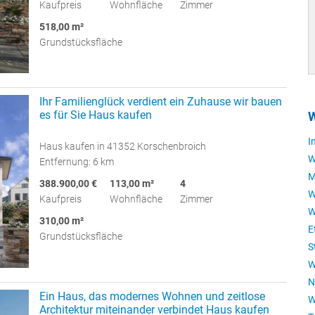
Kaufpreis
Wohnfläche
Zimmer
518,00 m²
Grundstücksfläche
Ihr Familienglück verdient ein Zuhause wir bauen
es für Sie Haus kaufen
W
I
Haus kaufen in 41352 Korschenbroich
W
Entfernung: 6 km
M
388.900,00 €
113,00 m²
4
W
Kaufpreis
Wohnfläche
Zimmer
W
310,00 m²
E
Grundstücksfläche
S
W
N
Ein Haus, das modernes Wohnen und zeitlose
W
Architektur miteinander verbindet Haus kaufen