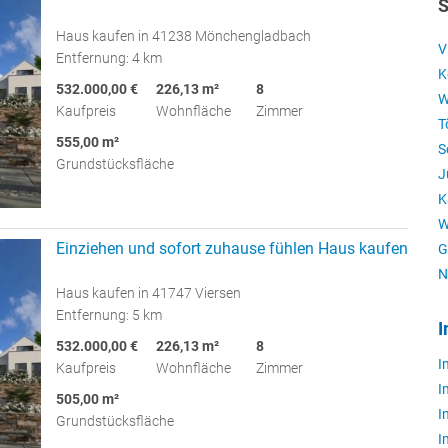
S
Haus kaufen in 41238 Mönchengladbach
V
Entfernung: 4 km
K
532.000,00 €
226,13 m²
8
W
Kaufpreis
Wohnfläche
Zimmer
T
555,00 m²
S
Grundstücksfläche
J
K
W
Einziehen und sofort zuhause fühlen Haus kaufen
G
N
Haus kaufen in 41747 Viersen
Entfernung: 5 km
I
532.000,00 €
226,13 m²
8
I
Kaufpreis
Wohnfläche
Zimmer
I
505,00 m²
I
Grundstücksfläche
I