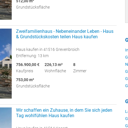
512,00 m²
Grundstücksfläche
Zweifamilienhaus - Nebeneinander Leben - Haus
& Grundstückskosten teilen Haus kaufen
G
Haus kaufen in 41516 Grevenbroich
I
Entfernung: 13 km
G
N
756.900,00 €
226,13 m²
8
Kaufpreis
Wohnfläche
Zimmer
G
G
753,00 m²
G
Grundstücksfläche
G
Wir schaffen ein Zuhause, in dem Sie sich jeden
L
Tag wohlfühlen Haus kaufen
G
G