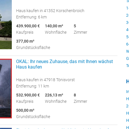
T
1
Haus kaufen in 41352 Korschenbroich
2
Entfernung: 6 km
3
439.900,00 €
140,00 m²
5
4
Kaufpreis
Wohnfläche
Zimmer
5
377,00 m²
6
Grundstücksfläche
W
G
OKAL: Ihr neues Zuhause, das mit Ihnen wächst
T
Haus kaufen
Haus kaufen in 47918 Tönisvorst
H
Entfernung: 11 km
I
532.900,00 €
226,13 m²
8
H
Kaufpreis
Wohnfläche
Zimmer
2
500,00 m²
H
Grundstücksfläche
H
H