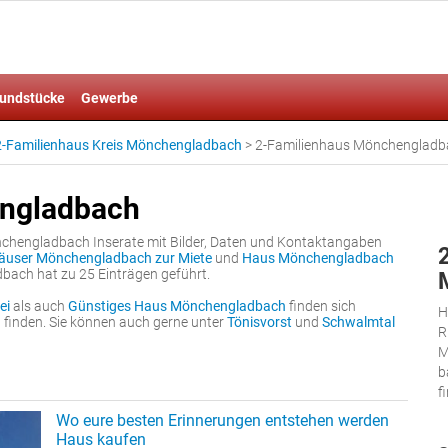
undstücke
Gewerbe
2-Familienhaus Kreis Mönchengladbach
>
2-Familienhaus Mönchengladb
engladbach
nchengladbach Inserate mit Bilder, Daten und Kontaktangaben
äuser Mönchengladbach zur Miete
und
Haus Mönchengladbach
bach hat zu 25 Einträgen geführt.
ei
als auch
Günstiges Haus Mönchengladbach
finden sich
H
u finden. Sie können auch gerne unter
Tönisvorst
und
Schwalmtal
R
M
b
f
Wo eure besten Erinnerungen entstehen werden
Haus kaufen