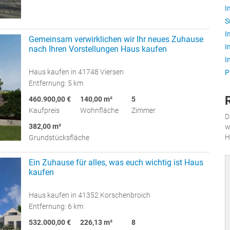
I
S
I
Gemeinsam verwirklichen wir Ihr neues Zuhause
I
nach Ihren Vorstellungen Haus kaufen
I
Haus kaufen in 41748 Viersen
P
Entfernung: 5 km
460.900,00 €
140,00 m²
5
Kaufpreis
Wohnfläche
Zimmer
D
382,00 m²
w
H
Grundstücksfläche
Ein Zuhause für alles, was euch wichtig ist Haus
kaufen
Haus kaufen in 41352 Korschenbroich
Entfernung: 6 km
532.000,00 €
226,13 m²
8