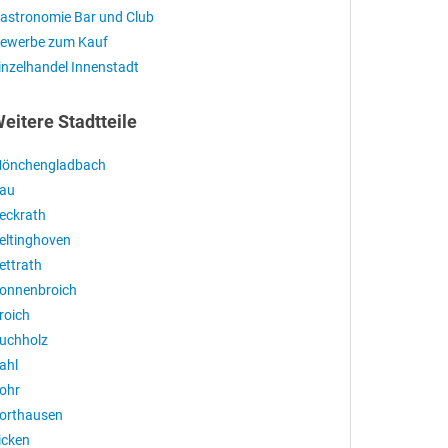
astronomie Bar und Club
ewerbe zum Kauf
inzelhandel Innenstadt
eitere Stadtteile
önchengladbach
au
eckrath
eltinghoven
ettrath
onnenbroich
roich
uchholz
ahl
ohr
orthausen
icken