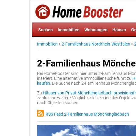
Suchen
Immobilien
Wohnungen
Häuser
Gr
Immobilien
>
2-Familienhaus Nordrhein-Westfalen
>
2-Familienhaus Mönch
Bei HomeBooster sind hier unter 2-Familienhaus Mö
inseriert. Eine alternative Immobiliensuche führt zu
H
kaufen
. Die Suche nach 2-Familienhaus Mönchenglad
Zu
Häuser von Privat Mönchengladbach provisionsfr
zahlreiche weitere Möglichkeiten ein ideales Objekt z
nach Objekten suchen.
RSS Feed 2-Familienhaus Mönchengladbach