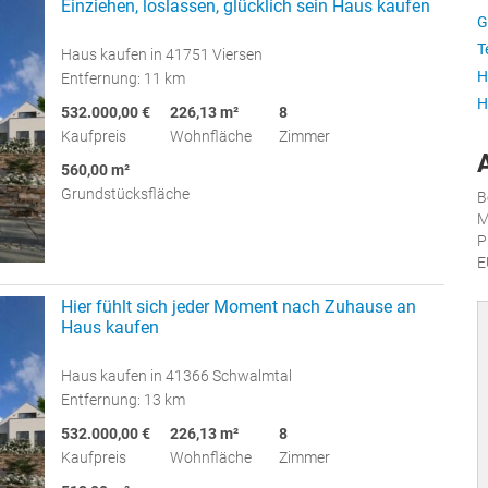
Einziehen, loslassen, glücklich sein Haus kaufen
G
T
Haus kaufen in 41751 Viersen
H
Entfernung: 11 km
H
532.000,00 €
226,13 m²
8
Kaufpreis
Wohnfläche
Zimmer
560,00 m²
Grundstücksfläche
B
M
P
E
Hier fühlt sich jeder Moment nach Zuhause an
Haus kaufen
Haus kaufen in 41366 Schwalmtal
Entfernung: 13 km
532.000,00 €
226,13 m²
8
Kaufpreis
Wohnfläche
Zimmer