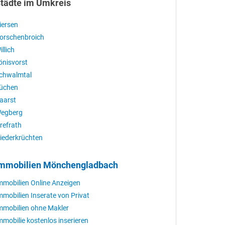
tädte im Umkreis
iersen
orschenbroich
illich
önisvorst
chwalmtal
üchen
aarst
egberg
refrath
iederkrüchten
mmobilien Mönchengladbach
mmobilien Online Anzeigen
mmobilien Inserate von Privat
mmobilien ohne Makler
mmobilie kostenlos inserieren