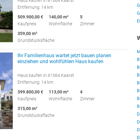
Haus kaufen in 41564 Kaarst
G
Entfernung: 14 km
G
509.900,00 €
140,00 m²
5
E
Kaufpreis
Wohnfläche
Zimmer
359,00 m²
W
Grundstücksfläche
M
Ihr Familienhaus wartet jetzt bauen planen
B
einziehen und wohlfühlen Haus kaufen
B
B
Haus kaufen in 41564 Kaarst
Entfernung: 14 km
B
B
399.800,00 €
113,00 m²
4
B
Kaufpreis
Wohnfläche
Zimmer
B
315,00 m²
D
Grundstücksfläche
D
D
E