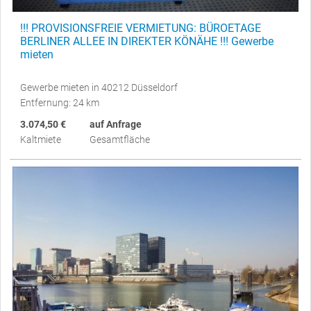
!!! PROVISIONSFREIE VERMIETUNG: BÜROETAGE
BERLINER ALLEE IN DIREKTER KÖNÄHE !!! Gewerbe
mieten
Gewerbe mieten in 40212 Düsseldorf
Entfernung: 24 km
3.074,50 €
auf Anfrage
Kaltmiete
Gesamtfläche