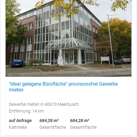
"Ideal gelegene Bürofläche" provisionsfrei Gewerbe
mieten
Gewerbe mieten in 40670 Meerbusch
Entfernung: 14 km
auf Anfrage
684,28 m²
684,28 m²
Kaltmiete
Gesamtfläche
Gesamtfläche