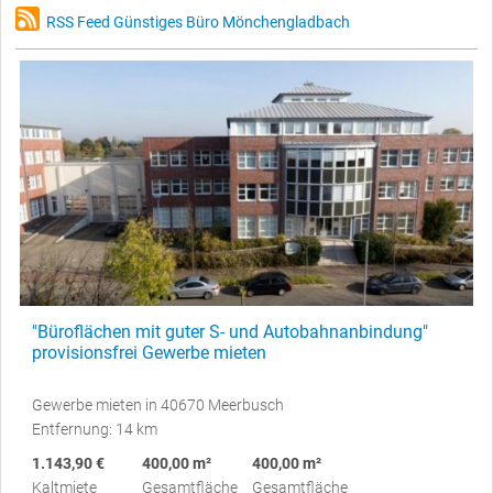
RSS Feed Günstiges Büro Mönchengladbach
"Büroflächen mit guter S- und Autobahnanbindung"
provisionsfrei Gewerbe mieten
Gewerbe mieten in 40670 Meerbusch
Entfernung: 14 km
1.143,90 €
400,00 m²
400,00 m²
Kaltmiete
Gesamtfläche
Gesamtfläche