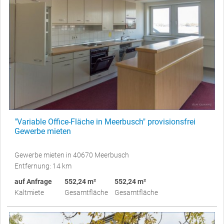
"Variable Office-Fläche in Meerbusch" provisionsfrei
Gewerbe mieten
Gewerbe mieten in 40670 Meerbusch
Entfernung: 14 km
auf Anfrage
552,24 m²
552,24 m²
Kaltmiete
Gesamtfläche
Gesamtfläche