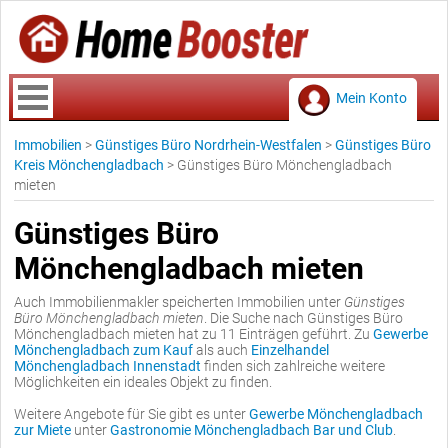
Mein Konto
Immobilien
>
Günstiges Büro Nordrhein-Westfalen
>
Günstiges Büro
Kreis Mönchengladbach
>
Günstiges Büro Mönchengladbach
mieten
Günstiges Büro
Mönchengladbach mieten
Auch Immobilienmakler speicherten Immobilien unter
Günstiges
Büro Mönchengladbach mieten
. Die Suche nach Günstiges Büro
Mönchengladbach mieten hat zu 11 Einträgen geführt. Zu
Gewerbe
Mönchengladbach zum Kauf
als auch
Einzelhandel
Mönchengladbach Innenstadt
finden sich zahlreiche weitere
Möglichkeiten ein ideales Objekt zu finden.
Weitere Angebote für Sie gibt es unter
Gewerbe Mönchengladbach
zur Miete
unter
Gastronomie Mönchengladbach Bar und Club
.