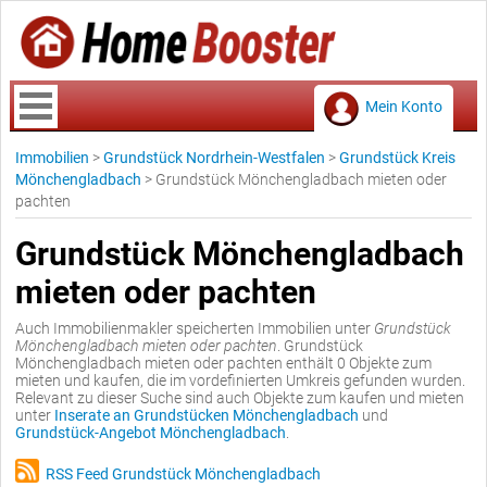
Mein Konto
Immobilien
>
Grundstück Nordrhein-Westfalen
>
Grundstück Kreis
Mönchengladbach
>
Grundstück Mönchengladbach mieten oder
pachten
Grundstück Mönchengladbach
mieten oder pachten
Auch Immobilienmakler speicherten Immobilien unter
Grundstück
Mönchengladbach mieten oder pachten
. Grundstück
Mönchengladbach mieten oder pachten enthält 0 Objekte zum
mieten und kaufen, die im vordefinierten Umkreis gefunden wurden.
Relevant zu dieser Suche sind auch Objekte zum kaufen und mieten
unter
Inserate an Grundstücken Mönchengladbach
und
Grundstück-Angebot Mönchengladbach
.
RSS Feed Grundstück Mönchengladbach