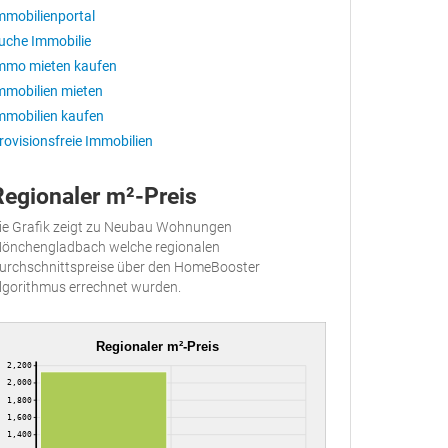
mmobilienportal
uche Immobilie
mmo mieten kaufen
mmobilien mieten
mmobilien kaufen
rovisionsfreie Immobilien
Regionaler m²-Preis
ie Grafik zeigt zu Neubau Wohnungen
önchengladbach welche regionalen
urchschnittspreise über den HomeBooster
lgorithmus errechnet wurden.
Regionaler m²-Preis
2,200
2,000
1,800
1,600
1,400