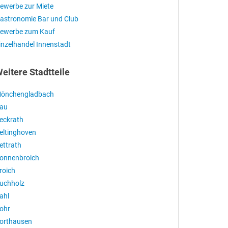
ewerbe zur Miete
astronomie Bar und Club
ewerbe zum Kauf
inzelhandel Innenstadt
eitere Stadtteile
önchengladbach
au
eckrath
eltinghoven
ettrath
onnenbroich
roich
uchholz
ahl
ohr
orthausen