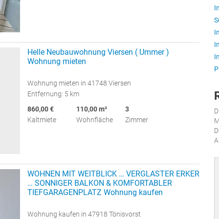
I
S
I
I
Helle Neubauwohnung Viersen ( Ummer )
I
Wohnung mieten
P
Wohnung mieten in 41748 Viersen
Entfernung: 5 km
860,00 €
110,00 m²
3
D
Kaltmiete
Wohnfläche
Zimmer
M
D
A
WOHNEN MIT WEITBLICK … VERGLASTER ERKER
… SONNIGER BALKON & KOMFORTABLER
TIEFGARAGENPLATZ Wohnung kaufen
Wohnung kaufen in 47918 Tönisvorst