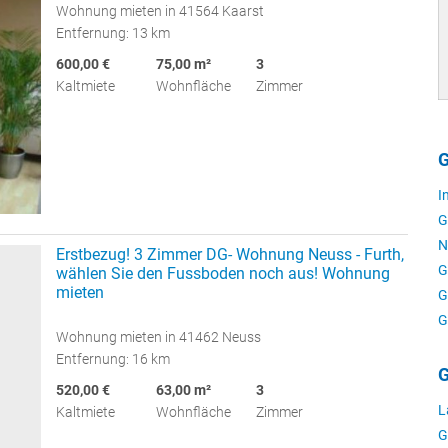
Wohnung mieten in 41564 Kaarst
Entfernung: 13 km
600,00 €
75,00 m²
3
Kaltmiete
Wohnfläche
Zimmer
G
I
G
N
Erstbezug! 3 Zimmer DG- Wohnung Neuss - Furth,
G
wählen Sie den Fussboden noch aus! Wohnung
mieten
G
G
Wohnung mieten in 41462 Neuss
Entfernung: 16 km
G
520,00 €
63,00 m²
3
L
Kaltmiete
Wohnfläche
Zimmer
G