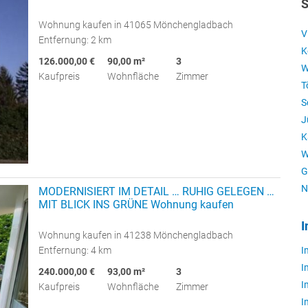
S
Wohnung kaufen in 41065 Mönchengladbach
V
Entfernung: 2 km
K
126.000,00 €
90,00 m²
3
W
Kaufpreis
Wohnfläche
Zimmer
T
S
J
K
W
G
N
MODERNISIERT IM DETAIL … RUHIG GELEGEN …
MIT BLICK INS GRÜNE Wohnung kaufen
I
Wohnung kaufen in 41238 Mönchengladbach
I
Entfernung: 4 km
I
240.000,00 €
93,00 m²
3
I
Kaufpreis
Wohnfläche
Zimmer
I