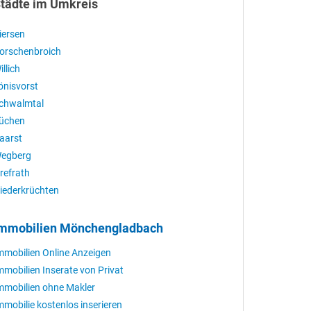
tädte im Umkreis
iersen
orschenbroich
illich
önisvorst
chwalmtal
üchen
aarst
egberg
refrath
iederkrüchten
mmobilien Mönchengladbach
mmobilien Online Anzeigen
mmobilien Inserate von Privat
mmobilien ohne Makler
mmobilie kostenlos inserieren