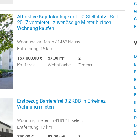
G
G
Attraktive Kapitalanlage mit TG-Stellplatz - Seit
G
2017 vermietet - zuverlässige Mieter bleiben!
E
Wohnung kaufen
Wohnung kaufen in 41462 Neuss
W
Entfernung: 16 km
M
167.000,00 €
57,00 m²
2
B
Kaufpreis
Wohnfläche
Zimmer
B
B
B
B
Erstbezug Barrierefrei 3 ZKDB in Erkelnez
B
Wohnung mieten
B
D
Wohnung mieten in 41812 Erkelenz
D
Entfernung: 17 km
D
750,00 €
83,00 m²
3