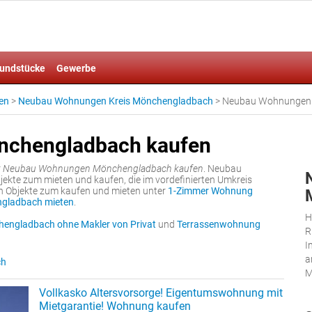
undstücke
Gewerbe
en
>
Neubau Wohnungen Kreis Mönchengladbach
>
Neubau Wohnungen 
chengladbach kaufen
r
Neubau Wohnungen Mönchengladbach kaufen
. Neubau
te zum mieten und kaufen, die im vordefinierten Umkreis
h Objekte zum kaufen und mieten unter
1-Zimmer Wohnung
gladbach mieten
.
H
ngladbach ohne Makler von Privat
und
Terrassenwohnung
R
I
a
ch
M
Vollkasko Altersvorsorge! Eigentumswohnung mit
Mietgarantie! Wohnung kaufen