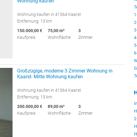
Wohnung kaufen
T
Wohnung kaufen in 41564 Kaarst
1
Entfernung: 13 km
2
3
150.000,00 €
75,00 m²
3
Kaufpreis
Wohnfläche
Zimmer
4
5
6
W
G
Großzügige, moderne 3 Zimmer Wohnung in
T
Kaarst- Mitte Wohnung kaufen
Wohnung kaufen in 41564 Kaarst
H
Entfernung: 13 km
I
200.000,00 €
89,00 m²
3
H
Kaufpreis
Wohnfläche
Zimmer
2
H
H