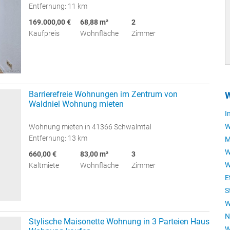
Entfernung: 11 km
169.000,00 €
68,88 m²
2
Kaufpreis
Wohnfläche
Zimmer
Barrierefreie Wohnungen im Zentrum von
W
Waldniel Wohnung mieten
I
W
Wohnung mieten in 41366 Schwalmtal
Entfernung: 13 km
M
W
660,00 €
83,00 m²
3
W
Kaltmiete
Wohnfläche
Zimmer
E
S
W
N
Stylische Maisonette Wohnung in 3 Parteien Haus
W