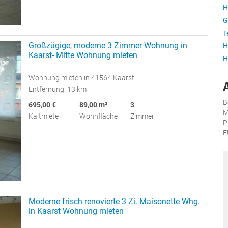
H
G
T
Großzügige, moderne 3 Zimmer Wohnung in
H
Kaarst- Mitte Wohnung mieten
H
Wohnung mieten in 41564 Kaarst
Entfernung: 13 km
B
695,00 €
89,00 m²
3
M
Kaltmiete
Wohnfläche
Zimmer
P
E
Moderne frisch renovierte 3 Zi. Maisonette Whg.
in Kaarst Wohnung mieten