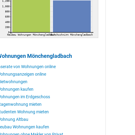
1,200
1,000
800
600
400
200
0
Neubau Wohnungen Mönchengladbach
Durchschnitt Mönchengladbach
ohnungen Mönchengladbach
nserate von Wohnungen online
ohnungsanzeigen online
ietwohnungen
ohnungen kaufen
ohnungen im Erdgeschoss
tagenwohnung mieten
tudenten Wohnung mieten
ohnung Altbau
eubau Wohnungen kaufen
ohnungen ohne Makler von Privat