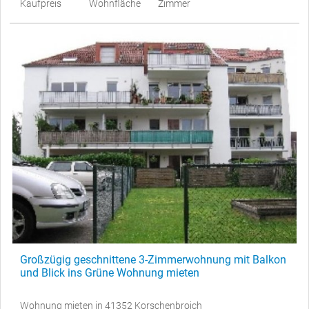
Kaufpreis
Wohnfläche
Zimmer
Großzügig geschnittene 3-Zimmerwohnung mit Balkon
und Blick ins Grüne Wohnung mieten
Wohnung mieten in 41352 Korschenbroich