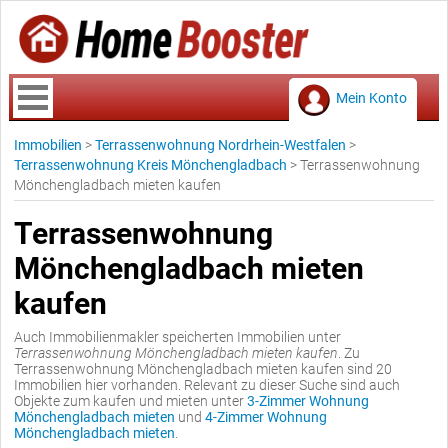
Mein Konto
Immobilien
>
Terrassenwohnung Nordrhein-Westfalen
>
Terrassenwohnung Kreis Mönchengladbach
>
Terrassenwohnung
Mönchengladbach mieten kaufen
Terrassenwohnung
Mönchengladbach mieten
kaufen
Auch Immobilienmakler speicherten Immobilien unter
Terrassenwohnung Mönchengladbach mieten kaufen
. Zu
Terrassenwohnung Mönchengladbach mieten kaufen sind 20
Immobilien hier vorhanden. Relevant zu dieser Suche sind auch
Objekte zum kaufen und mieten unter
3-Zimmer Wohnung
Mönchengladbach mieten
und
4-Zimmer Wohnung
Mönchengladbach mieten
.