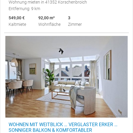
Wohnung mieten in 41352 Korschenbroich
Entfernung: 9 km
549,00 €
92,00 m²
3
Kaltmiete
Wohnfläche
Zimmer
WOHNEN MIT WEITBLICK … VERGLASTER ERKER …
SONNIGER BALKON & KOMFORTABLER