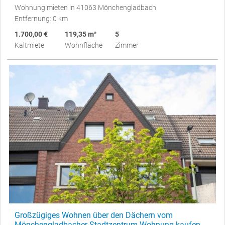
Wohnung mieten in 41063 Mönchengladbach
Entfernung: 0 km
1.700,00 €
119,35 m²
5
Kaltmiete
Wohnfläche
Zimmer
Großzügiges Wohnen über den Dächern vom
Mönchengladbacher Stadtzentrum Wohnung kaufen