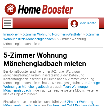
Mein Konto
Immobilien
>
5-Zimmer Wohnung Nordrhein-Westfalen
>
5-Zimmer
Wohnung Kreis Mönchengladbach
>
5-Zimmer Wohnung
Mönchengladbach mieten
5-Zimmer Wohnung
Mönchengladbach mieten
Bei HomeBooster sind hier unter
5-Zimmer Wohnung
Mönchengladbach mieten
Inserate mit Bilder, Daten und
Kontaktangaben inseriert. Die Suche nach 5-Zimmer Wohnung
Mönchengladbach mieten hat zu 5 Einträgen geführt. Zu
Günstige
Wohnungen Mönchengladbach
als auch
Teure Wohnungen
Mönchengladbach
finden sich zahlreiche weitere Möglichkeiten ein
ideales Objekt zu finden.
Eine alternative Immobiliensuche führt zu
6-Zimmer Wohnung
Mönchengladbach mieten
und
Wohnen auf Zeit Mönchengladbach
.