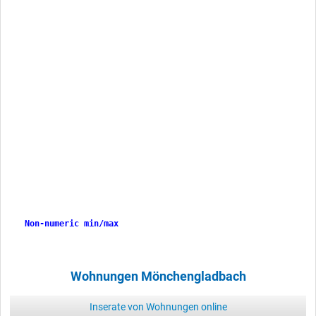
Non-numeric min/max
Non-numeric min/max
Wohnungen Mönchengladbach
Inserate von Wohnungen online