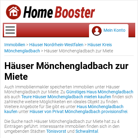
Mein Konto
Immobilien
>
Häuser Nordrhein-Westfalen
>
Häuser Kreis
Mönchengladbach
>
Häuser Mönchengladbach zur Miete
Häuser Mönchengladbach zur
Miete
Auch Immobilienmakler speicherten Immobilien unter Häuser
Mönchengladbach zur Miete. Zu
Günstiges Haus Mönchengladbach
als auch
Teure Häuser Mönchengladbach mieten kaufen
finden sich
zahlreiche weitere Möglichkeiten ein ideales Objekt zu finden.
Weitere Angebote für Sie gibt es unter
Haus Mönchengladbach
kaufen
unter
Häuser von Privat Mönchengladbach provisionsfrei
.
Die Suche nach Häuser Mönchengladbach zur Miete hat zu 4
Einträgen geführt. Interessante Immobilien finden sich in den
umgebenden Städten
Tönisvorst
und
Schwalmtal
.