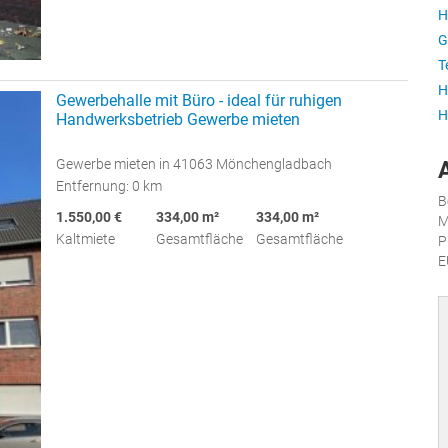
H
G
T
H
Gewerbehalle mit Büro - ideal für ruhigen
H
Handwerksbetrieb Gewerbe mieten
Gewerbe mieten in 41063 Mönchengladbach
Entfernung: 0 km
B
1.550,00 €
334,00 m²
334,00 m²
M
Kaltmiete
Gesamtfläche
Gesamtfläche
P
E