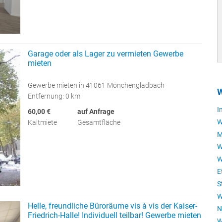
Garage oder als Lager zu vermieten Gewerbe
mieten
Gewerbe mieten in 41061 Mönchengladbach
W
Entfernung: 0 km
I
60,00 €
auf Anfrage
W
Kaltmiete
Gesamtfläche
M
W
W
E
S
W
Helle, freundliche Büroräume vis à vis der Kaiser-
N
Friedrich-Halle! Individuell teilbar! Gewerbe mieten
W