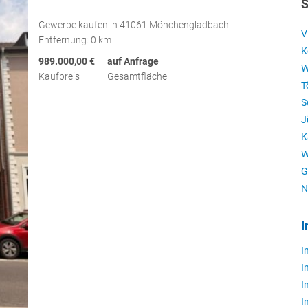
S
Gewerbe kaufen in 41061 Mönchengladbach
V
Entfernung: 0 km
K
989.000,00 €
auf Anfrage
W
Kaufpreis
Gesamtfläche
T
S
J
K
W
G
N
I
I
I
I
I