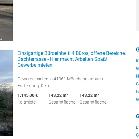
G
Einzigartige Büroeinheit: 4 Büros, offene Bereiche,
Dachterrasse - Hier macht Arbeiten Spaß!
I
Gewerbe mieten
G
N
Gewerbe mieten in 41061 Mönchengladbach
G
Entfernung: 0 km
G
1.145,00 €
143,22 m²
143,22 m²
G
Kaltmiete
Gesamtfläche
Gesamtfläche
G
L
G