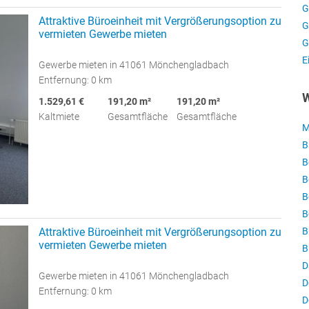
G
Attraktive Büroeinheit mit Vergrößerungsoption zu
G
vermieten Gewerbe mieten
G
E
Gewerbe mieten in 41061 Mönchengladbach
Entfernung: 0 km
W
1.529,61 €
191,20 m²
191,20 m²
Kaltmiete
Gesamtfläche
Gesamtfläche
M
B
B
B
B
B
Attraktive Büroeinheit mit Vergrößerungsoption zu
B
vermieten Gewerbe mieten
B
D
Gewerbe mieten in 41061 Mönchengladbach
D
Entfernung: 0 km
D