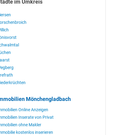
tädte im Umkreis
iersen
orschenbroich
illich
önisvorst
chwalmtal
üchen
aarst
egberg
refrath
iederkrüchten
mmobilien Mönchengladbach
mmobilien Online Anzeigen
mmobilien Inserate von Privat
mmobilien ohne Makler
mmobilie kostenlos inserieren