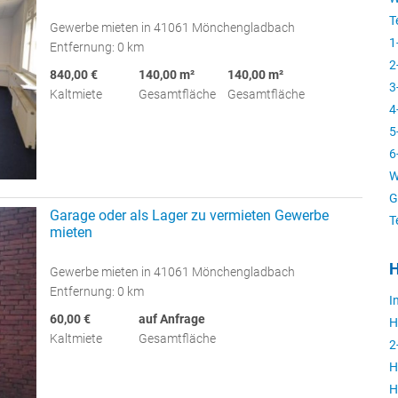
T
Gewerbe mieten in 41061 Mönchengladbach
1
Entfernung: 0 km
2
840,00 €
140,00 m²
140,00 m²
3
Kaltmiete
Gesamtfläche
Gesamtfläche
4
5
6
W
G
Garage oder als Lager zu vermieten Gewerbe
T
mieten
H
Gewerbe mieten in 41061 Mönchengladbach
Entfernung: 0 km
I
60,00 €
auf Anfrage
H
Kaltmiete
Gesamtfläche
2
H
H