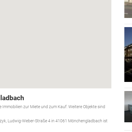
ladbach
e Immobilien zur Miete und zum Kauf. Weitere Objekte sind
zyk, Ludwig-Weber-Straße 4 in 41061 Mönchengladbach ist