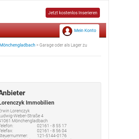
Jetzt kostenlos Inserieren
Mein Konto
 Mönchengladbach
>
Garage oder als Lager zu
Anbieter
Lorenczyk Immobilien
Erwin Lorenczyk
Ludwig-Weber-Straße 4
41061 Mönchengladbach
Telefon:
02161 - 8 55 17
Telefax:
02161 - 8 56 04
Steuernummer:
121-5144-0176