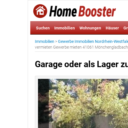
Suchen
Immobilien
Wohnungen
Häuser
Gr
Immobilien
>
Gewerbe Immobilien Nordrhein-Westfal
vermieten Gewerbe mieten 41061 Mönchengladbach
Garage oder als Lager z