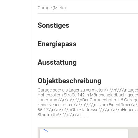
Garage (Miete):
Sonstiges
Energiepass
Ausstattung
Objektbeschreibung
Garage oder als Lager zu vermieten\\r\\n\\r\\nLageb
Hohenzollern Straße 142 in Mönchengladbach, gegen
Lagerraum.\\r\\n\\r\\nDer Garagenhof mit 6 Garagen i
keine Nebenkosten\\r\\n\\r\\n - vom Eigentümer\\r\\n
55 17\\r\\n\\r\\nObjektadresse:\\r\\n\\r\\nHohenz
Stadtmitte\\r\\n\\r\\n... ...