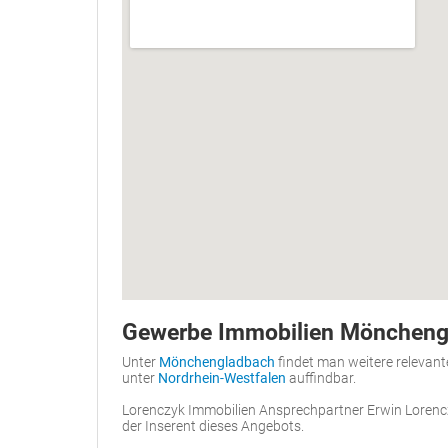
Gewerbe Immobilien Möncheng
Unter
Mönchengladbach
findet man weitere relevant
unter
Nordrhein-Westfalen
auffindbar.
Lorenczyk Immobilien Ansprechpartner Erwin Lorenc
der Inserent dieses Angebots.