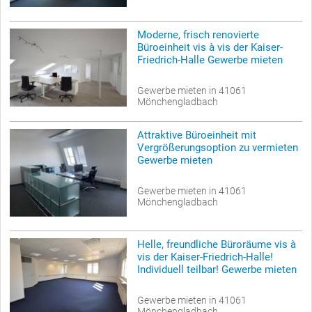
Moderne, frisch renovierte
Büroeinheit vis à vis der Kaiser-
Friedrich-Halle Gewerbe mieten
Gewerbe mieten in 41061
Mönchengladbach
Attraktive Büroeinheit mit
Vergrößerungsoption zu vermieten
Gewerbe mieten
Gewerbe mieten in 41061
Mönchengladbach
Helle, freundliche Büroräume vis à
vis der Kaiser-Friedrich-Halle!
Individuell teilbar! Gewerbe mieten
Gewerbe mieten in 41061
Mönchengladbach