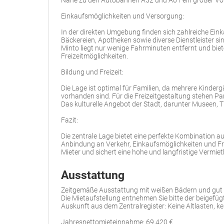
Nähe zu den Autobahnen A52 und A61 ein großer Vort
Einkaufsmöglichkeiten und Versorgung:
In der direkten Umgebung finden sich zahlreiche Ein
Bäckereien, Apotheken sowie diverse Dienstleister s
Minto liegt nur wenige Fahrminuten entfernt und bie
Freizeitmöglichkeiten.
Bildung und Freizeit:
Die Lage ist optimal für Familien, da mehrere Kinde
vorhanden sind. Für die Freizeitgestaltung stehen P
Das kulturelle Angebot der Stadt, darunter Museen, The
Fazit:
Die zentrale Lage bietet eine perfekte Kombination 
Anbindung an Verkehr, Einkaufsmöglichkeiten und Fre
Mieter und sichert eine hohe und langfristige Vermiet
Ausstattung
Zeitgemäße Ausstattung mit weißen Bädern und gut
Die Mietaufstellung entnehmen Sie bitte der beigefüg
Auskunft aus dem Zentralregister: Keine Altlasten, ke
Jahresnettomieteinnahme: 69.420 €