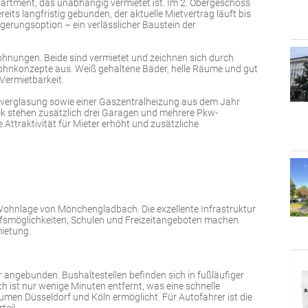
Apartment, das unabhängig vermietet ist. Im 2. Obergeschoss
ereits langfristig gebunden, der aktuelle Mietvertrag läuft bis
gerungsoption – ein verlässlicher Baustein der
hnungen. Beide sind vermietet und zeichnen sich durch
nkonzepte aus. Weiß gehaltene Bäder, helle Räume und gut
 Vermietbarkeit.
elverglasung sowie einer Gaszentralheizung aus dem Jahr
k stehen zusätzlich drei Garagen und mehrere Pkw-
 Attraktivität für Mieter erhöht und zusätzliche
n Wohnlage von Mönchengladbach. Die exzellente Infrastruktur
aufsmöglichkeiten, Schulen und Freizeitangeboten machen
mietung.
r angebunden. Bushaltestellen befinden sich in fußläufiger
ist nur wenige Minuten entfernt, was eine schnelle
en Düsseldorf und Köln ermöglicht. Für Autofahrer ist die