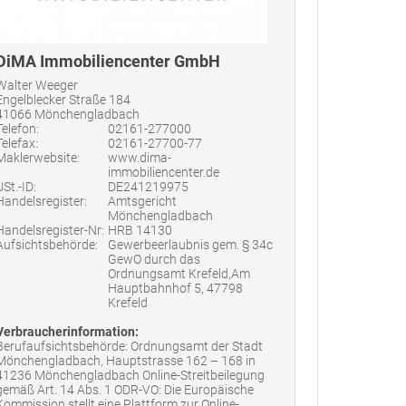
DiMA Immobiliencenter GmbH
Walter Weeger
Engelblecker Straße 184
41066 Mönchengladbach
Telefon:
02161-277000
Telefax:
02161-27700-77
Maklerwebsite:
www.dima-
immobiliencenter.de
USt.-ID:
DE241219975
Handelsregister:
Amtsgericht
Mönchengladbach
Handelsregister-Nr:
HRB 14130
Aufsichtsbehörde:
Gewerbeerlaubnis gem. § 34c
GewO durch das
Ordnungsamt Krefeld,Am
Hauptbahnhof 5, 47798
Krefeld
Verbraucherinformation:
Berufaufsichtsbehörde: Ordnungsamt der Stadt
Mönchengladbach, Hauptstrasse 162 – 168 in
41236 Mönchengladbach Online-Streitbeilegung
gemäß Art. 14 Abs. 1 ODR-VO: Die Europäische
Kommission stellt eine Plattform zur Online-