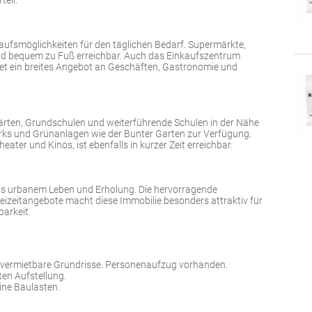
eil.
kaufsmöglichkeiten für den täglichen Bedarf. Supermärkte,
ind bequem zu Fuß erreichbar. Auch das Einkaufszentrum
tet ein breites Angebot an Geschäften, Gastronomie und
rgärten, Grundschulen und weiterführende Schulen in der Nähe
arks und Grünanlagen wie der Bunter Garten zur Verfügung.
ater und Kinos, ist ebenfalls in kurzer Zeit erreichbar.
aus urbanem Leben und Erholung. Die hervorragende
izeitangebote macht diese Immobilie besonders attraktiv für
barkeit.
 vermietbare Grundrisse. Personenaufzug vorhanden.
ten Aufstellung.
ine Baulasten.