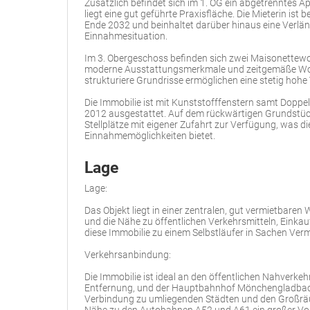
Zusätzlich befindet sich im 1. OG ein abgetrenntes 
liegt eine gut geführte Praxisfläche. Die Mieterin ist b
Ende 2032 und beinhaltet darüber hinaus eine Verlän
Einnahmesituation.
Im 3. Obergeschoss befinden sich zwei Maisonettewo
moderne Ausstattungsmerkmale und zeitgemäße Woh
strukturiere Grundrisse ermöglichen eine stetig hohe
Die Immobilie ist mit Kunststofffenstern samt Dopp
2012 ausgestattet. Auf dem rückwärtigen Grundstüc
Stellplätze mit eigener Zufahrt zur Verfügung, was die
Einnahmemöglichkeiten bietet.
Lage
Lage:
Das Objekt liegt in einer zentralen, gut vermietbare
und die Nähe zu öffentlichen Verkehrsmitteln, Eink
diese Immobilie zu einem Selbstläufer in Sachen Ver
Verkehrsanbindung:
Die Immobilie ist ideal an den öffentlichen Nahverkeh
Entfernung, und der Hauptbahnhof Mönchengladbach 
Verbindung zu umliegenden Städten und den Großräum