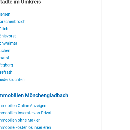
tädte im Umkreis
iersen
orschenbroich
illich
önisvorst
chwalmtal
üchen
aarst
egberg
refrath
iederkrüchten
mmobilien Mönchengladbach
mmobilien Online Anzeigen
mmobilien Inserate von Privat
mmobilien ohne Makler
mmobilie kostenlos inserieren