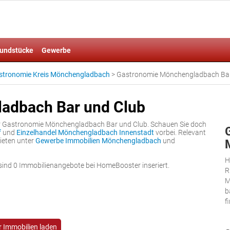
undstücke
Gewerbe
stronomie Kreis Mönchengladbach
>
Gastronomie Mönchengladbach Bar
adbach Bar und Club
er Gastronomie Mönchengladbach Bar und Club. Schauen Sie doch
f
und
Einzelhandel Mönchengladbach Innenstadt
vorbei. Relevant
ieten unter
Gewerbe Immobilien Mönchengladbach
und
H
nd 0 Immobilienangebote bei HomeBooster inseriert.
R
M
b
f
 Immobilien laden