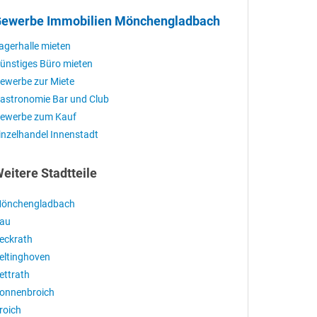
ewerbe Immobilien Mönchengladbach
agerhalle mieten
ünstiges Büro mieten
ewerbe zur Miete
astronomie Bar und Club
ewerbe zum Kauf
inzelhandel Innenstadt
eitere Stadtteile
önchengladbach
au
eckrath
eltinghoven
ettrath
onnenbroich
roich