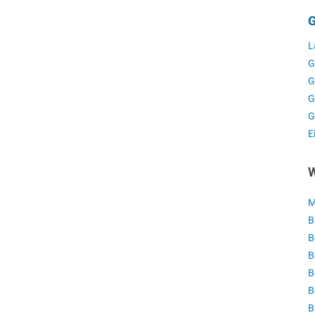
G
L
G
G
G
G
E
W
M
B
B
B
B
B
B