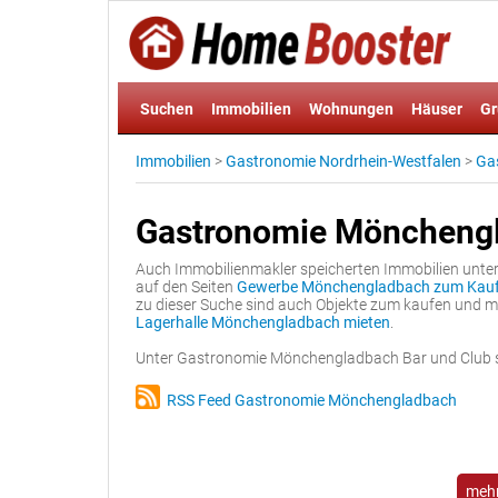
Suchen
Immobilien
Wohnungen
Häuser
Gr
Immobilien
>
Gastronomie Nordrhein-Westfalen
>
Ga
Gastronomie Mönchengl
Auch Immobilienmakler speicherten Immobilien unt
auf den Seiten
Gewerbe Mönchengladbach zum Kau
zu dieser Suche sind auch Objekte zum kaufen und m
Lagerhalle Mönchengladbach mieten
.
Unter Gastronomie Mönchengladbach Bar und Club si
RSS Feed Gastronomie Mönchengladbach
mehr