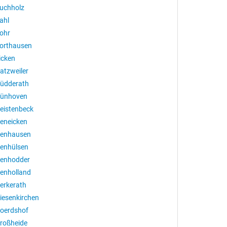
uchholz
ahl
ohr
orthausen
icken
atzweiler
üdderath
ünhoven
eistenbeck
eneicken
enhausen
enhülsen
enhodder
enholland
erkerath
iesenkirchen
oerdshof
roßheide