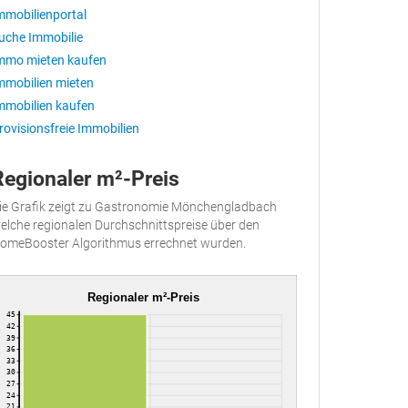
mmobilienportal
uche Immobilie
mmo mieten kaufen
mmobilien mieten
mmobilien kaufen
rovisionsfreie Immobilien
Regionaler m²-Preis
ie Grafik zeigt zu Gastronomie Mönchengladbach
elche regionalen Durchschnittspreise über den
omeBooster Algorithmus errechnet wurden.
Regionaler m²-Preis
45
42
39
36
33
30
27
24
21