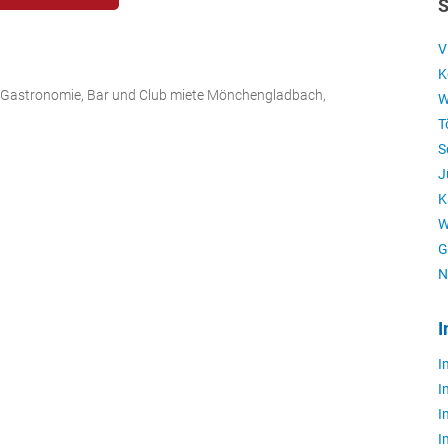
S
V
K
 Gastronomie, Bar und Club miete Mönchengladbach,
W
T
S
J
K
W
G
N
I
I
I
I
I