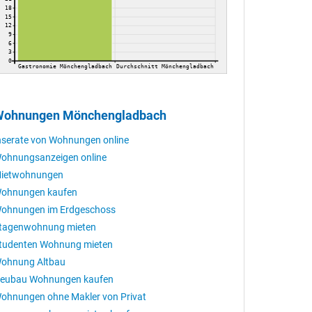
18
15
12
9
6
3
0
Gastronomie Mönchengladbach
Durchschnitt Mönchengladbach
ohnungen Mönchengladbach
nserate von Wohnungen online
ohnungsanzeigen online
ietwohnungen
ohnungen kaufen
ohnungen im Erdgeschoss
tagenwohnung mieten
tudenten Wohnung mieten
ohnung Altbau
eubau Wohnungen kaufen
ohnungen ohne Makler von Privat