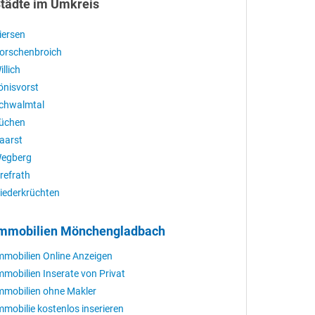
tädte im Umkreis
iersen
orschenbroich
illich
önisvorst
chwalmtal
üchen
aarst
egberg
refrath
iederkrüchten
mmobilien Mönchengladbach
mmobilien Online Anzeigen
mmobilien Inserate von Privat
mmobilien ohne Makler
mmobilie kostenlos inserieren