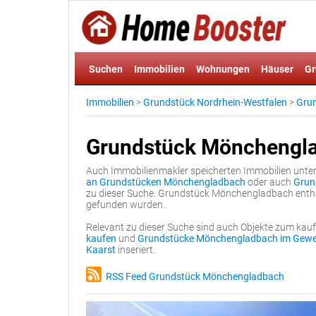
Suchen
Immobilien
Wohnungen
Häuser
Gr
Immobilien
>
Grundstück Nordrhein-Westfalen
>
Gru
Grundstück Mönchengl
Auch Immobilienmakler speicherten Immobilien unt
an Grundstücken Mönchengladbach
oder auch
Grun
zu dieser Suche. Grundstück Mönchengladbach enthäl
gefunden wurden.
Relevant zu dieser Suche sind auch Objekte zum kau
kaufen
und
Grundstücke Mönchengladbach im Gewe
Kaarst
inseriert.
RSS Feed Grundstück Mönchengladbach