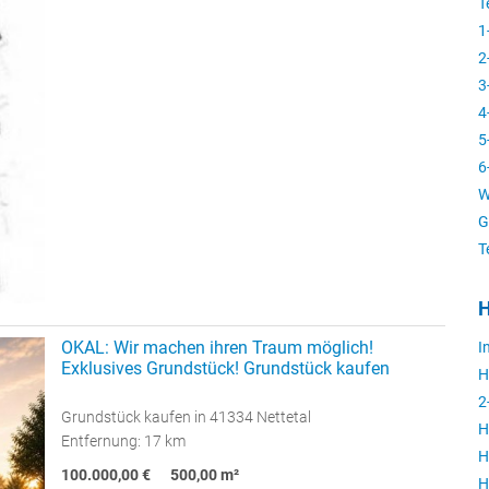
T
1
2
3
4
5
6
W
G
T
H
OKAL: Wir machen ihren Traum möglich!
I
Exklusives Grundstück! Grundstück kaufen
H
2
Grundstück kaufen in 41334 Nettetal
H
Entfernung: 17 km
H
100.000,00 €
500,00 m²
H