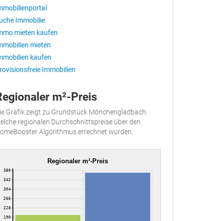
mmobilienportal
uche Immobilie
mmo mieten kaufen
mmobilien mieten
mmobilien kaufen
rovisionsfreie Immobilien
Regionaler m²-Preis
ie Grafik zeigt zu Grundstück Mönchengladbach
elche regionalen Durchschnittspreise über den
omeBooster Algorithmus errechnet wurden.
Regionaler m²-Preis
380
342
304
266
228
190