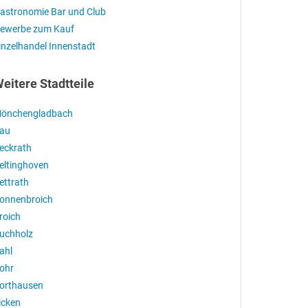
astronomie Bar und Club
ewerbe zum Kauf
inzelhandel Innenstadt
eitere Stadtteile
önchengladbach
au
eckrath
eltinghoven
ettrath
onnenbroich
roich
uchholz
ahl
ohr
orthausen
icken