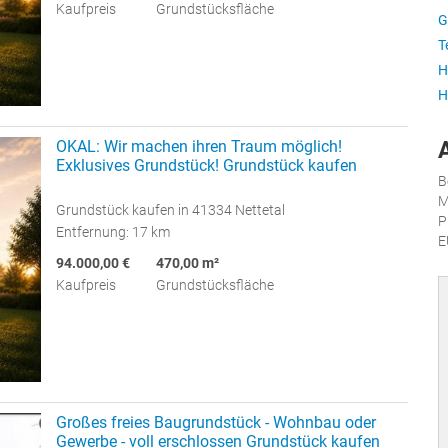
Kaufpreis
Grundstücksfläche
G
T
H
H
OKAL: Wir machen ihren Traum möglich!
Exklusives Grundstück! Grundstück kaufen
B
M
Grundstück kaufen in 41334 Nettetal
P
Entfernung: 17 km
E
94.000,00 €
470,00 m²
Kaufpreis
Grundstücksfläche
Großes freies Baugrundstück - Wohnbau oder
Gewerbe - voll erschlossen Grundstück kaufen