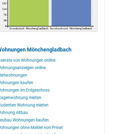
152
114
76
38
0
Grundstück Mönchengladbach
Durchschnitt Mönchengladbach
ohnungen Mönchengladbach
nserate von Wohnungen online
ohnungsanzeigen online
ietwohnungen
ohnungen kaufen
ohnungen im Erdgeschoss
tagenwohnung mieten
tudenten Wohnung mieten
ohnung Altbau
eubau Wohnungen kaufen
ohnungen ohne Makler von Privat