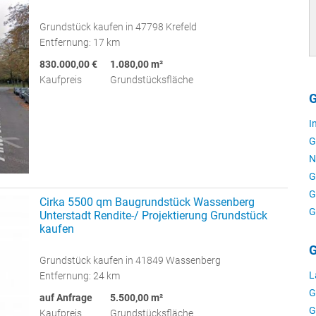
Grundstück kaufen in 47798 Krefeld
Entfernung: 17 km
830.000,00 €
1.080,00 m²
Kaufpreis
Grundstücksfläche
G
I
G
N
G
G
Cirka 5500 qm Baugrundstück Wassenberg
G
Unterstadt Rendite-/ Projektierung Grundstück
kaufen
G
Grundstück kaufen in 41849 Wassenberg
L
Entfernung: 24 km
G
auf Anfrage
5.500,00 m²
G
Kaufpreis
Grundstücksfläche