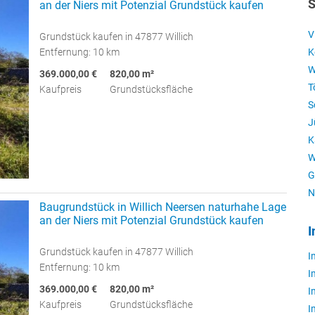
S
an der Niers mit Potenzial Grundstück kaufen
V
Grundstück kaufen in 47877 Willich
Entfernung: 10 km
K
W
369.000,00 €
820,00 m²
T
Kaufpreis
Grundstücksfläche
S
J
K
W
G
N
Baugrundstück in Willich Neersen naturhahe Lage
an der Niers mit Potenzial Grundstück kaufen
I
Grundstück kaufen in 47877 Willich
I
Entfernung: 10 km
I
369.000,00 €
820,00 m²
I
Kaufpreis
Grundstücksfläche
I