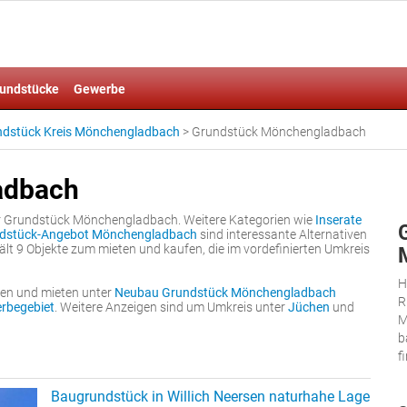
undstücke
Gewerbe
ndstück Kreis Mönchengladbach
>
Grundstück Mönchengladbach
adbach
er Grundstück Mönchengladbach. Weitere Kategorien wie
Inserate
dstück-Angebot Mönchengladbach
sind interessante Alternativen
t 9 Objekte zum mieten und kaufen, die im vordefinierten Umkreis
H
fen und mieten unter
Neubau Grundstück Mönchengladbach
R
rbegebiet
. Weitere Anzeigen sind um Umkreis unter
Jüchen
und
M
b
f
Baugrundstück in Willich Neersen naturhahe Lage