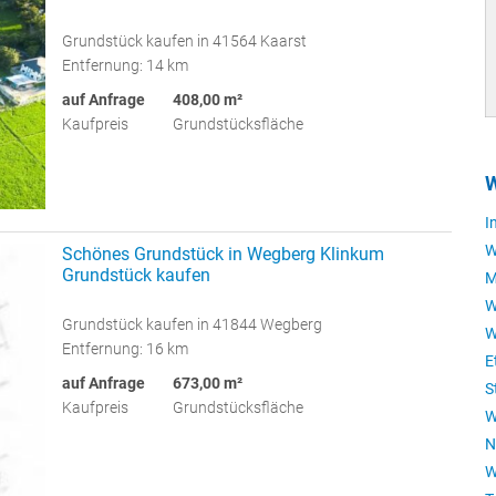
Grundstück kaufen in 41564 Kaarst
Entfernung: 14 km
auf Anfrage
408,00 m²
Kaufpreis
Grundstücksfläche
W
I
W
Schönes Grundstück in Wegberg Klinkum
Grundstück kaufen
M
W
Grundstück kaufen in 41844 Wegberg
W
Entfernung: 16 km
E
auf Anfrage
673,00 m²
S
Kaufpreis
Grundstücksfläche
W
N
W