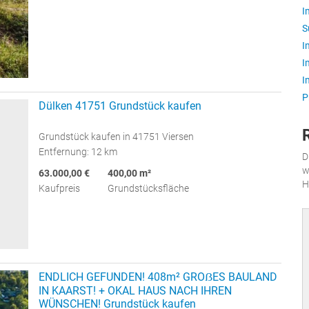
I
S
I
I
I
P
Dülken 41751 Grundstück kaufen
Grundstück kaufen in 41751 Viersen
Entfernung: 12 km
D
w
63.000,00 €
400,00 m²
H
Kaufpreis
Grundstücksfläche
ENDLICH GEFUNDEN! 408m² GROẞES BAULAND
IN KAARST! + OKAL HAUS NACH IHREN
WÜNSCHEN! Grundstück kaufen