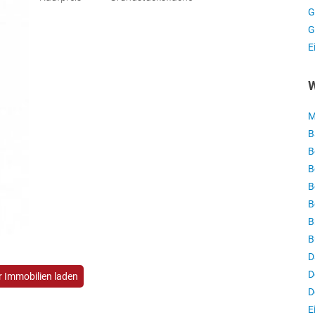
G
G
E
W
M
B
B
B
B
B
B
B
D
D
 Immobilien laden
D
E