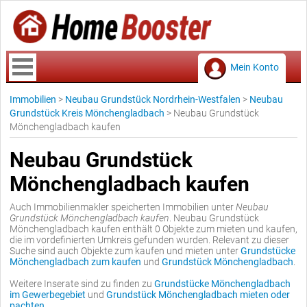
Mein Konto
Immobilien
>
Neubau Grundstück Nordrhein-Westfalen
>
Neubau
Grundstück Kreis Mönchengladbach
>
Neubau Grundstück
Mönchengladbach kaufen
Neubau Grundstück
Mönchengladbach kaufen
Auch Immobilienmakler speicherten Immobilien unter
Neubau
Grundstück Mönchengladbach kaufen
. Neubau Grundstück
Mönchengladbach kaufen enthält 0 Objekte zum mieten und kaufen,
die im vordefinierten Umkreis gefunden wurden. Relevant zu dieser
Suche sind auch Objekte zum kaufen und mieten unter
Grundstücke
Mönchengladbach zum kaufen
und
Grundstück Mönchengladbach
.
Weitere Inserate sind zu finden zu
Grundstücke Mönchengladbach
im Gewerbegebiet
und
Grundstück Mönchengladbach mieten oder
pachten
.