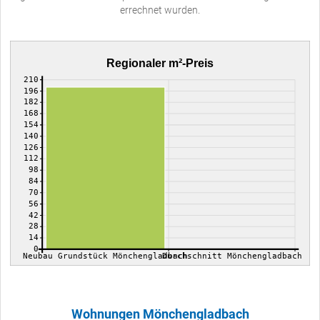
errechnet wurden.
Regionaler m²-Preis
210
196
182
168
154
140
126
112
98
84
70
56
42
28
14
0
Neubau Grundstück Mönchengladbach
Durchschnitt Mönchengladbach
Wohnungen Mönchengladbach