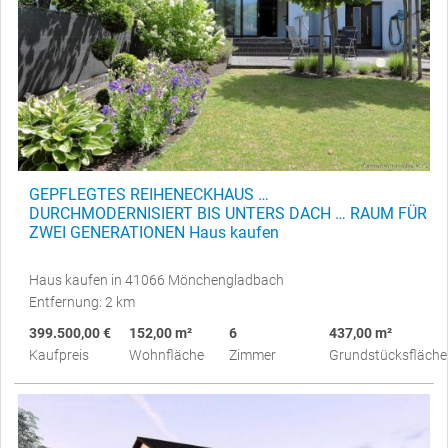
GEPFLEGTES REIHENECKHAUS …
DURCHMODERNISIERT BIS UNTERS DACH … RAUM FÜR
ZWEI GENERATIONEN Haus kaufen
Haus kaufen in 41066 Mönchengladbach
Entfernung: 2 km
399.500,00 €
152,00 m²
6
437,00 m²
Kaufpreis
Wohnfläche
Zimmer
Grundstücksfläche