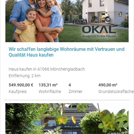
Wir schaffen langlebige Wohnräume mit Vertrauen und
Qualität Haus kaufen
Haus kaufen in 41066 Mönchengladbach
Entfernung: 2 km
549.900,00 €
135,31 m²
4
490,00 m²
Kaufpreis
Wohnfläche
Zimmer
Grundstücksfläche