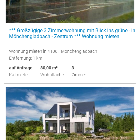
*** Großzügige 3 Zimmerwohnung mit Blick ins grüne - in
Mönchengladbach - Zentrum *** Wohnung mieten
Wohnung mieten in 41061 Mönchengladbach
Entfernung: 1 km
auf Anfrage
80,00 m²
3
Kaltmiete
Wohnfläche
Zimmer