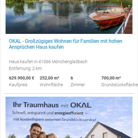
OKAL - Großzügiges Wohnen für Familien mit hohen
Ansprüchen Haus kaufen
Haus kaufen in 41066 Mönchengladbach
Entfernung: 2 km
629.900,00 €
252,00 m²
6
700,00 m²
Kaufpreis
Wohnfläche
Zimmer
Grundstücksfläche