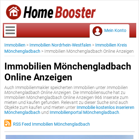
Mein Konto
Immobilien
>
Immobilien Nordrhein-Westfalen
>
Immobilien Kreis
Mönchengladbach
>
Immobilien Mönchengladbach Online Anzeigen
Immobilien Mönchengladbach
Online Anzeigen
Auch Immobilienmakler speicherten Immobilien unter
Immobilien
Mönchengladbach Online Anzeigen
. Die Immobiliensuche hat zu
Immobilien Mönchengladbach Online Anzeigen 966 Inserate zum
mieten und kaufen gefunden. Relevant zu dieser Suche sind auch
Objekte zum kaufen und mieten unter
Immobilie kostenlos inserieren
Mönchengladbach
und
Immobilienportal Mönchengladbach
.
RSS Feed Immobilien Mönchengladbach