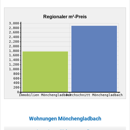
Regionaler m²-Preis
3,000
2,800
2,600
2,400
2,200
2,000
1,800
1,600
1,400
1,200
1,000
800
600
400
200
0
Immobilien Mönchengladbach
Durchschnitt Mönchengladbach
Wohnungen Mönchengladbach