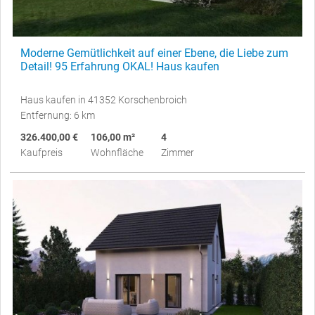
Moderne Gemütlichkeit auf einer Ebene, die Liebe zum
Detail! 95 Erfahrung OKAL! Haus kaufen
Haus kaufen in 41352 Korschenbroich
Entfernung: 6 km
326.400,00 €
106,00 m²
4
Kaufpreis
Wohnfläche
Zimmer