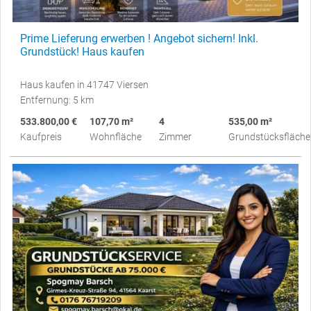
Prime Lieferung erwerben ! Angebot sichern! Inkl.
Grundstück! Haus kaufen
Haus kaufen in 41747 Viersen
Entfernung: 5 km
533.800,00 €
107,70 m²
4
535,00 m²
Kaufpreis
Wohnfläche
Zimmer
Grundstücksfläche