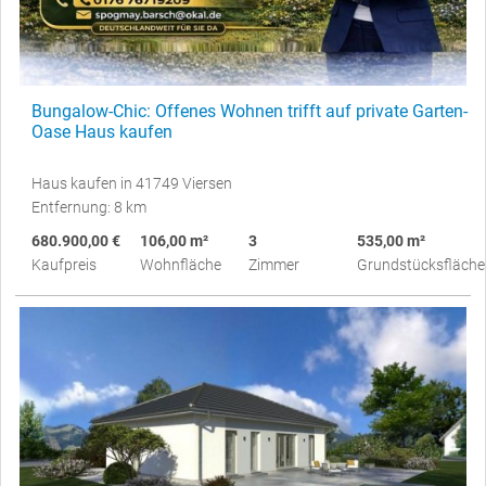
Bungalow-Chic: Offenes Wohnen trifft auf private Garten-
Oase Haus kaufen
Haus kaufen in 41749 Viersen
Entfernung: 8 km
680.900,00 €
106,00 m²
3
535,00 m²
Kaufpreis
Wohnfläche
Zimmer
Grundstücksfläche