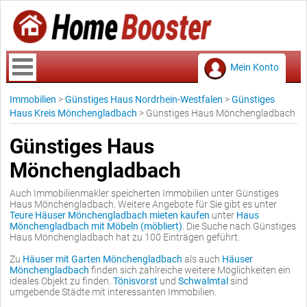
Mein Konto
Immobilien
>
Günstiges Haus Nordrhein-Westfalen
>
Günstiges
Haus Kreis Mönchengladbach
>
Günstiges Haus Mönchengladbach
Günstiges Haus
Mönchengladbach
Auch Immobilienmakler speicherten Immobilien unter Günstiges
Haus Mönchengladbach. Weitere Angebote für Sie gibt es unter
Teure Häuser Mönchengladbach mieten kaufen
unter
Haus
Mönchengladbach mit Möbeln (möbliert)
. Die Suche nach Günstiges
Haus Mönchengladbach hat zu 100 Einträgen geführt.
Zu
Häuser mit Garten Mönchengladbach
als auch
Häuser
Mönchengladbach
finden sich zahlreiche weitere Möglichkeiten ein
ideales Objekt zu finden.
Tönisvorst
und
Schwalmtal
sind
umgebende Städte mit interessanten Immobilien.