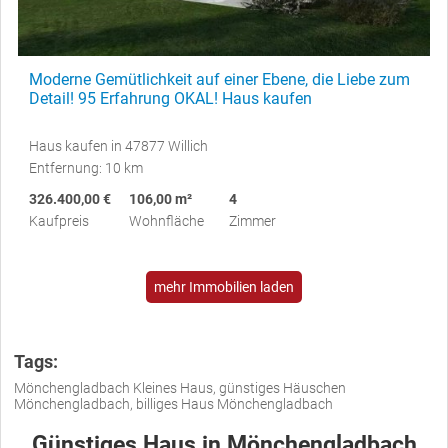
Moderne Gemütlichkeit auf einer Ebene, die Liebe zum
Detail! 95 Erfahrung OKAL! Haus kaufen
Haus kaufen in 47877 Willich
Entfernung: 10 km
326.400,00 €
106,00 m²
4
Kaufpreis
Wohnfläche
Zimmer
mehr Immobilien laden
Tags:
Mönchengladbach Kleines Haus, günstiges Häuschen
Mönchengladbach, billiges Haus Mönchengladbach
Günstiges Haus in Mönchengladbach