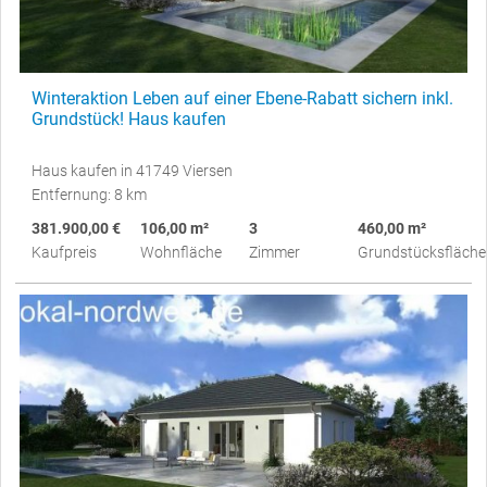
Winteraktion Leben auf einer Ebene-Rabatt sichern inkl.
Grundstück! Haus kaufen
Haus kaufen in 41749 Viersen
Entfernung: 8 km
381.900,00 €
106,00 m²
3
460,00 m²
Kaufpreis
Wohnfläche
Zimmer
Grundstücksfläche