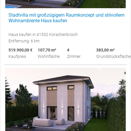
Stadtvilla mit großzügigem Raumkonzept und stilvollem
Wohnambiente Haus kaufen
Haus kaufen in 41352 Korschenbroich
Entfernung: 6 km
519.900,00 €
107,70 m²
4
383,00 m²
Kaufpreis
Wohnfläche
Zimmer
Grundstücksfläche