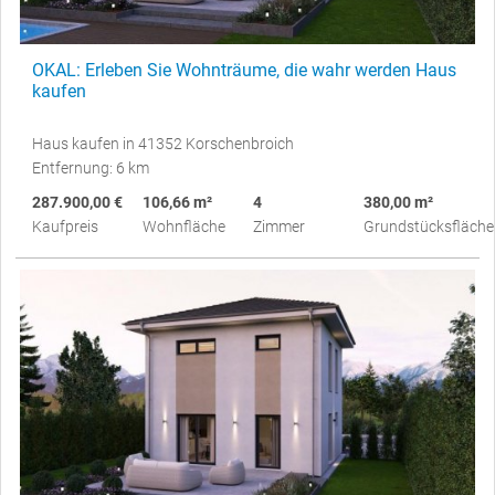
OKAL: Erleben Sie Wohnträume, die wahr werden Haus
kaufen
Haus kaufen in 41352 Korschenbroich
Entfernung: 6 km
287.900,00 €
106,66 m²
4
380,00 m²
Kaufpreis
Wohnfläche
Zimmer
Grundstücksfläche