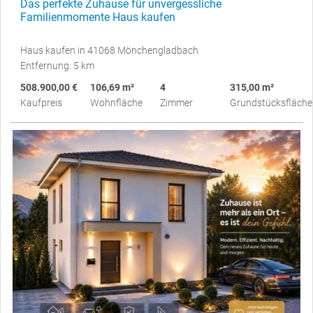
Das perfekte Zuhause für unvergessliche
Familienmomente Haus kaufen
Haus kaufen in 41068 Mönchengladbach
Entfernung: 5 km
508.900,00 €
106,69 m²
4
315,00 m²
Kaufpreis
Wohnfläche
Zimmer
Grundstücksfläche