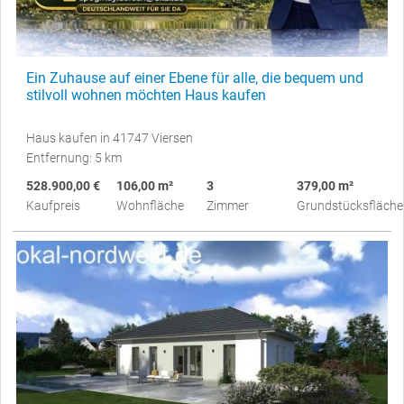
Ein Zuhause auf einer Ebene für alle, die bequem und
stilvoll wohnen möchten Haus kaufen
Haus kaufen in 41747 Viersen
Entfernung: 5 km
528.900,00 €
106,00 m²
3
379,00 m²
Kaufpreis
Wohnfläche
Zimmer
Grundstücksfläche