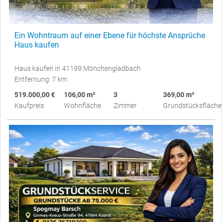
Ein Wohntraum auf einer Ebene für höchste Ansprüche
Haus kaufen
Haus kaufen in 41199 Mönchengladbach
Entfernung: 7 km
519.000,00 €
106,00 m²
3
369,00 m²
Kaufpreis
Wohnfläche
Zimmer
Grundstücksfläche