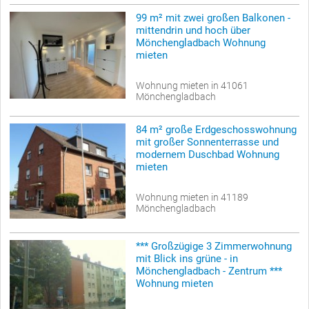
99 m² mit zwei großen Balkonen -
mittendrin und hoch über
Mönchengladbach Wohnung
mieten
Wohnung mieten in 41061
Mönchengladbach
84 m² große Erdgeschosswohnung
mit großer Sonnenterrasse und
modernem Duschbad Wohnung
mieten
Wohnung mieten in 41189
Mönchengladbach
*** Großzügige 3 Zimmerwohnung
mit Blick ins grüne - in
Mönchengladbach - Zentrum ***
Wohnung mieten