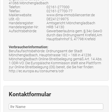
41066 Mönchengladbach
Telefon:
02161-277000
Telefax:
02161-27700-77
Maklerwebsite:
www.dima-immobiliencenter.de
USt.-ID:
DE241219975
Handelsregister:
Amtsgericht Mönchengladbach
Handelsregister-Nr:
HRB 14130
Aufsichtsbehörde:
Gewerbeerlaubnis gem. § 34c GewO
durch das Ordnungsamt Krefeld,Am
Hauptbahnhof 5, 47798 Krefeld
Verbraucherinformation:
Berufaufsichtsbehörde: Ordnungsamt der Stadt
Mönchengladbach, Hauptstrasse 162 – 168 in 41236
Mönchengladbach Online-Streitbeilegung gemäß Art. 14 Abs.
1 ODR-VO: Die Europäische Kommission stellt eine Plattform
zur Online-Streitbeilegung (OS) bereit, die Sie hier finden:
http://ec.europa.eu/consumers/odr
Kontaktformular