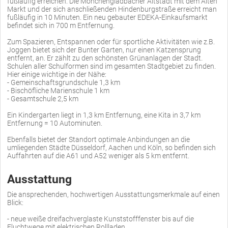
fußläufig erreichen. Die Mönchengladbacher Altstadt mit dem Alten
Markt und der sich anschließenden Hindenburgstraße erreicht man
fußläufig in 10 Minuten. Ein neu gebauter EDEKA-Einkaufsmarkt
befindet sich in 700 m Entfernung.
Zum Spazieren, Entspannen oder für sportliche Aktivitäten wie z.B.
Joggen bietet sich der Bunter Garten, nur einen Katzensprung
entfernt, an. Er zählt zu den schönsten Grünanlagen der Stadt.
Schulen aller Schulformen sind im gesamten Stadtgebiet zu finden.
Hier einige wichtige in der Nähe:
- Gemeinschaftsgrundschule 1,3 km
- Bischöfliche Marienschule 1 km
- Gesamtschule 2,5 km
Ein Kindergarten liegt in 1,3 km Entfernung, eine Kita in 3,7 km
Entfernung = 10 Autominuten.
Ebenfalls bietet der Standort optimale Anbindungen an die
umliegenden Städte Düsseldorf, Aachen und Köln, so befinden sich
Auffahrten auf die A61 und A52 weniger als 5 km entfernt.
Ausstattung
Die ansprechenden, hochwertigen Ausstattungsmerkmale auf einen
Blick:
- neue weiße dreifachverglaste Kunststofffenster bis auf die
Fluchtwege mit elektrischen Rollladen