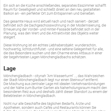
Ein sich an die Küche anschließendes, separates Esszimmer schafft
Raum für Geselligkeit und schließt direkt an den neu gestalteten
Balkon an - ein perfekter Ort zum Entspannen und Genießen.
Das gesamte Haus wird aktuell nach und nach saniert - derzeit
befindet sich die Dachgeschosswohnung in der Modernisierung, die
Erneuerung der Vorder- und Hinter-Fassade befindet sich in der
Planung, was den Wert und die Attraktivität des Objekts weiter
steigert.
Diese Wohnung ist ein echtes Liebhaberobjekt: wunderschön,
hochwertig, lichtdurchflutet - und eine seltene Gelegenheit für alle,
die das Besondere suchen und den Charme eines Altbaus in einer
der begehrtesten Lagen Mönchengladbachs schätzen.
Lage
Mönchengladbach - citynah "Am Wasserturm" ..., das Wahrzeichen
der Stadt Mönchengladbach liegt nur einen Steinwurf entfernt.
Die Mischung aus zentraler Lage mit idealen Verkehrsanbindungen
und der Nähe zum Bunter Garten als Naherholungsraum macht den
besonderen Reiz aus und deshalb zählt dieser Standort zu einem der
Beliebtesten in Mönchengladbach.
Nicht nur alle Geschäfte des täglichen Bedarfs, Ärzte und
Apotheken, sondern auch Cafés und Restaurants können Sie