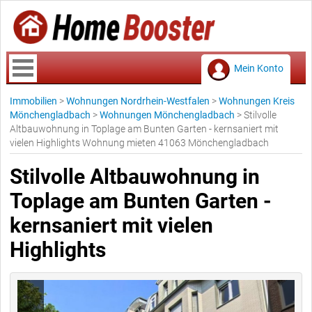
Mein Konto
Immobilien
>
Wohnungen Nordrhein-Westfalen
>
Wohnungen Kreis
Mönchengladbach
>
Wohnungen Mönchengladbach
>
Stilvolle
Altbauwohnung in Toplage am Bunten Garten - kernsaniert mit
vielen Highlights Wohnung mieten 41063 Mönchengladbach
Stilvolle Altbauwohnung in
Toplage am Bunten Garten -
kernsaniert mit vielen
Highlights