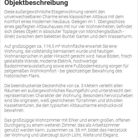
Objektbeschreibung
Diese außergewöhnliche Etagenwohnung vereint den
unverwechselbaren Charme eines klassischen Altbaus mit dem
Komfort eines modernen Neubaus. Gelegen im 1. Obergeschoss
eines gepflegten Altbauhauses mit nur vier Wohneinheiten, befindet
sich dieses Objekt in absoluter Toplage von Mönchengladbach -
direkt zwischen dem beliebten Bunter Garten und dem Wasserturm.
Auf großzügigen ca. 119,5 m² Wohnfläche erwartet Sie eine
Wohnung, die vollständig kernsaniert wurde und heutigen
Wohnansprüchen in jeder Hinsicht gerecht wird. Neue Böden, frisch
gestaltete Wände, moderne Elektrik, hochwertige
Badezimmerausstattung sowie eine Fußbodenheizung sorgen für
zeitgemäßen Wohnkomfort - bei gleichzeitiger Bewahrung des
historischen Flairs.
Die beeindruckende Deckenhöhe von ca. 3 Metern verleiht allen
Räumen ein außergewöhnliches Raumgefühl und unterstreicht den
repräsentativen Charakter der Wohnung. Besonders hervorzuheben
sind die originalen, weiß gestrichenen Türrahmen und stilvollen
Kassettentüren, die den typischen Altbaucharme eindrucksvoll
bewahren.
Das großzügige Wohnzimmer mit Erker und einem großen, offenen
Durchgang zu einem weiteren Zimmer, das als Arbeitszimmer
genutzt werden kann, zusammen ca. 36 m², bildet das Herzstück
der Wohnung und überzeugt durch Licht, Weite und Eleganz.