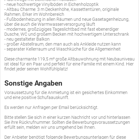
- neue hochwertige Vinylböden in Eichenholzoptik
- Altbau Charme: 3 m Deckenhöhe, Kassettentüren, originale
Rahmen, Erker im Wohnbereich
- Fußbodenheizung in allen Räumen und neue Gasetagenheizung,
über die auch die Warmwasserversorgung läuft
- modernes, großzügiges Tageslichtbad mit fast ebenerdiger
Dusche, WC und großem Becken mit hochwertigem Unterschrank
- neu gestalteter Balkon
- großer Abstellraum, den man auch als Ankleide nutzen kann
- separater Kellerraum und Waschküche für die Allgemeinheit
Diese charmante 119,5 m² große Altbauwohnung mit Neubauniveau
ist ideal für ein Paar und perfekt für eine Familie mit einem Kind. Hier
findet jeder seinen Wohlfühlplatz!
Sonstige Angaben
Voraussetzung für die Anmietung ist ein gesichertes Einkommen
und eine positive Schufaauskunft.
Es werden nur Anfragen per Email berücksichtigt.
Bitte stellen Sie sich in einer kurzen Nachricht vor und hinterlassen
Sie ihre Rückrufnummer. Sollten die Bewerbungsvoraussetzungen
erfüllt sein, melden wir uns umgehend bei Ihnen.
Der Anbieter benötigt folgende Bewerbungsunterlagen für diese