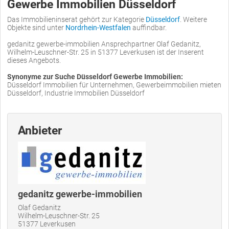
Gewerbe Immobilien Düsseldorf
Das Immobilieninserat gehört zur Kategorie
Düsseldorf
. Weitere
Objekte sind unter
Nordrhein-Westfalen
auffindbar.
gedanitz gewerbe-immobilien Ansprechpartner Olaf Gedanitz,
Wilhelm-Leuschner-Str. 25 in 51377 Leverkusen ist der Inserent
dieses Angebots.
Synonyme zur Suche Düsseldorf Gewerbe Immobilien:
Düsseldorf Immobilien für Unternehmen, Gewerbeimmobilien mieten
Düsseldorf, Industrie Immobilien Düsseldorf
Anbieter
gedanitz gewerbe-immobilien
Olaf Gedanitz
Wilhelm-Leuschner-Str. 25
51377 Leverkusen