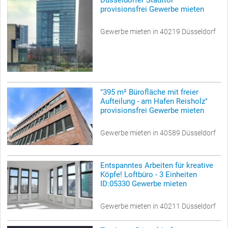
Düsseldorfer Stadttor"
provisionsfrei Gewerbe mieten
Gewerbe mieten in 40219 Düsseldorf
"395 m² Bürofläche mit freier
Aufteilung - am Hafen Reisholz"
provisionsfrei Gewerbe mieten
Gewerbe mieten in 40589 Düsseldorf
Entspanntes Arbeiten für kreative
Köpfe! Loftbüro - 3 Einheiten
ID:05330 Gewerbe mieten
Gewerbe mieten in 40211 Düsseldorf