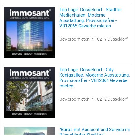
Top-Lage: Düsseldorf - Stadttor
Medienhafen. Moderne
Ausstattung. Provisionsfrei -
VB12065 Gewerbe mieten
Gewerbe mieten in 40219 Düsseldorf
Top-Lage: Düsseldorf - City
Königsallee. Moderne Ausstattung.
Provisionsfrei - VB12064 Gewerbe
mieten
Gewerbe mieten in 40212 Düsseldorf
"Büros mit Aussicht und Service im