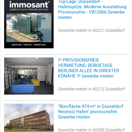
Top-Lage: Düsseldorf -
Hafenspitze. Moderne Ausstattung.
Provisionsfrei - VB12066 Gewerbe
mieten
Gewerbe mieten in 40221 Düsseldorf
!!! PROVISIONSFREIE
VERMIETUNG: BÜROETAGE
BERLINER ALLEE IN DIREKTER
KÖNÄHE !!! Gewerbe mieten
Gewerbe mieten in 40212 Düsseldorf
"Bürofläche 874 m² in Düsseldorf
Reisholz Hafen" provisionsfrei
Gewerbe mieten
Gewerbe mieten in 40589 Düsseldorf