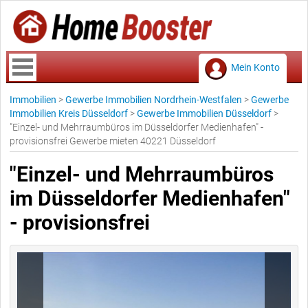
Mein Konto
Immobilien
>
Gewerbe Immobilien Nordrhein-Westfalen
>
Gewerbe
Immobilien Kreis Düsseldorf
>
Gewerbe Immobilien Düsseldorf
>
"Einzel- und Mehrraumbüros im Düsseldorfer Medienhafen" -
provisionsfrei Gewerbe mieten 40221 Düsseldorf
"Einzel- und Mehrraumbüros
im Düsseldorfer Medienhafen"
- provisionsfrei