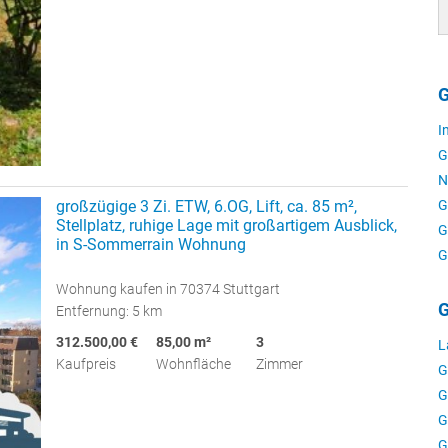
G
I
G
N
G
großzügige 3 Zi. ETW, 6.OG, Lift, ca. 85 m²,
Stellplatz, ruhige Lage mit großartigem Ausblick,
G
in S-Sommerrain Wohnung
G
Wohnung kaufen in 70374 Stuttgart
G
Entfernung: 5 km
312.500,00 €
85,00 m²
3
L
Kaufpreis
Wohnfläche
Zimmer
G
G
G
G