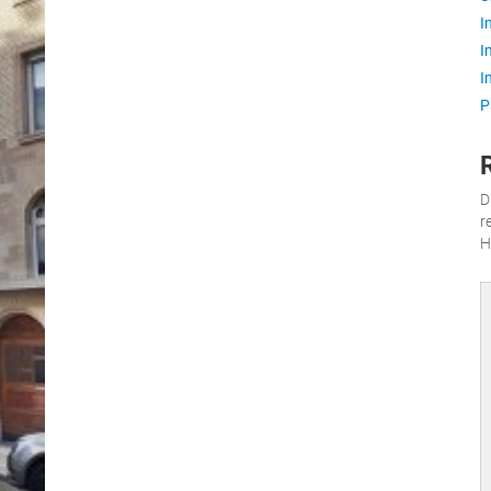
I
I
I
P
D
r
H