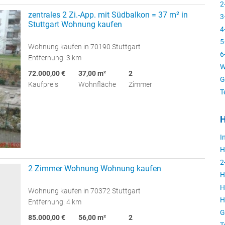
2
zentrales 2 Zi.-App. mit Südbalkon = 37 m² in
3
Stuttgart Wohnung kaufen
4
5
Wohnung kaufen in 70190 Stuttgart
6
Entfernung: 3 km
W
72.000,00 €
37,00 m²
2
G
Kaufpreis
Wohnfläche
Zimmer
T
H
I
H
2
2 Zimmer Wohnung Wohnung kaufen
H
H
Wohnung kaufen in 70372 Stuttgart
H
Entfernung: 4 km
G
85.000,00 €
56,00 m²
2