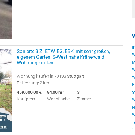
W
I
Sanierte 3 Zi ETW, EG, EBK, mit sehr großen,
W
eigenem Garten, S-West nähe Kräherwald
M
Wohnung kaufen
W
Wohnung kaufen in 70193 Stuttgart
W
Entfernung: 2 km
E
S
459.000,00 €
84,00 m²
3
Kaufpreis
Wohnfläche
Zimmer
W
N
W
T
1