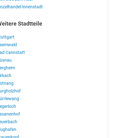
inzelhandel Innenstadt
eitere Stadtteile
tuttgart
semwald
ad Cannstatt
üsnau
ergheim
irkach
otnang
urgholzhof
ürrlewang
egerloch
asanenhof
euerbach
lughafen
rauenkopf