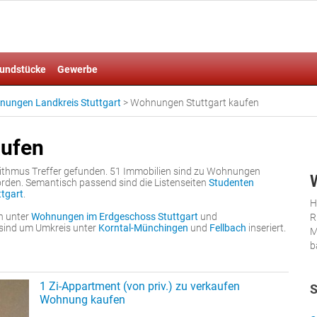
undstücke
Gewerbe
ungen Landkreis Stuttgart
>
Wohnungen Stuttgart kaufen
aufen
ithmus Treffer gefunden. 51 Immobilien sind zu Wohnungen
orden. Semantisch passend sind die Listenseiten
Studenten
tgart
.
H
n unter
Wohnungen im Erdgeschoss Stuttgart
und
R
 sind um Umkreis unter
Korntal-Münchingen
und
Fellbach
inseriert.
M
b
1 Zi-Appartment (von priv.) zu verkaufen
S
Wohnung kaufen