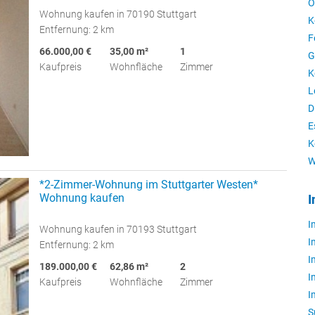
O
Wohnung kaufen in 70190 Stuttgart
K
Entfernung: 2 km
F
66.000,00 €
35,00 m²
1
G
Kaufpreis
Wohnfläche
Zimmer
K
L
D
E
K
W
*2-Zimmer-Wohnung im Stuttgarter Westen*
Wohnung kaufen
I
I
Wohnung kaufen in 70193 Stuttgart
I
Entfernung: 2 km
I
189.000,00 €
62,86 m²
2
I
Kaufpreis
Wohnfläche
Zimmer
I
S