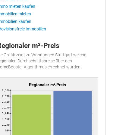
mmo mieten kaufen
mmobilien mieten
mmobilien kaufen
rovisionsfreie Immobilien
Regionaler m²-Preis
ie Grafik zeigt zu Wohnungen Stuttgart welche
egionalen Durchschnittspreise über den
omeBooster Algorithmus errechnet wurden.
Regionaler m²-Preis
3,100
2,790
2,480
2,170
1,860
1,550
1,240
930