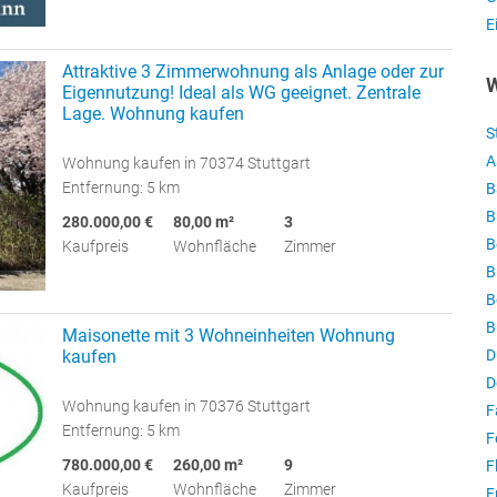
E
Attraktive 3 Zimmerwohnung als Anlage oder zur
W
Eigennutzung! Ideal als WG geeignet. Zentrale
Lage. Wohnung kaufen
S
A
Wohnung kaufen in 70374 Stuttgart
Entfernung: 5 km
B
B
280.000,00 €
80,00 m²
3
B
Kaufpreis
Wohnfläche
Zimmer
B
B
B
Maisonette mit 3 Wohneinheiten Wohnung
D
kaufen
D
Wohnung kaufen in 70376 Stuttgart
F
Entfernung: 5 km
F
780.000,00 €
260,00 m²
9
F
Kaufpreis
Wohnfläche
Zimmer
F