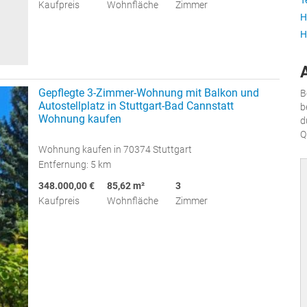
T
Kaufpreis
Wohnfläche
Zimmer
H
H
Gepflegte 3-Zimmer-Wohnung mit Balkon und
B
Autostellplatz in Stuttgart-Bad Cannstatt
b
Wohnung kaufen
d
Q
Wohnung kaufen in 70374 Stuttgart
Entfernung: 5 km
348.000,00 €
85,62 m²
3
Kaufpreis
Wohnfläche
Zimmer