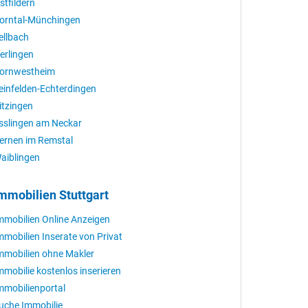
stfildern
orntal-Münchingen
ellbach
erlingen
ornwestheim
einfelden-Echterdingen
itzingen
sslingen am Neckar
ernen im Remstal
aiblingen
mmobilien Stuttgart
mmobilien Online Anzeigen
mmobilien Inserate von Privat
mmobilien ohne Makler
mmobilie kostenlos inserieren
mmobilienportal
uche Immobilie