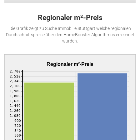
Regionaler m²-Preis
Die Grafik zeigt zu Suche Immobilie Stuttgart welche regionalen
Durchschnittspreise über den HomeBooster Algorithmus errechnet
wurden.
Regionaler m²-Preis
2,700
2,520
2,340
2,160
1,980
1,800
1,620
1,440
1,260
1,080
900
720
540
360