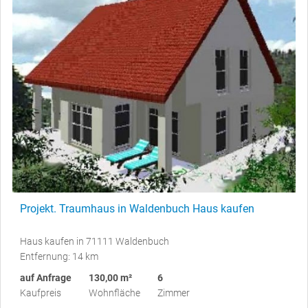
Projekt. Traumhaus in Waldenbuch Haus kaufen
Haus kaufen in 71111 Waldenbuch
Entfernung: 14 km
auf Anfrage
130,00 m²
6
Kaufpreis
Wohnfläche
Zimmer