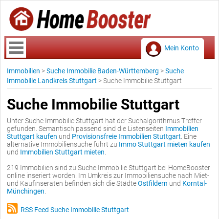
Mein Konto
Immobilien
>
Suche Immobilie Baden-Württemberg
>
Suche
Immobilie Landkreis Stuttgart
>
Suche Immobilie Stuttgart
Suche Immobilie Stuttgart
Unter Suche Immobilie Stuttgart hat der Suchalgorithmus Treffer
gefunden. Semantisch passend sind die Listenseiten
Immobilien
Stuttgart kaufen
und
Provisionsfreie Immobilien Stuttgart
. Eine
alternative Immobiliensuche führt zu
Immo Stuttgart mieten kaufen
und
Immobilien Stuttgart mieten
.
219 Immobilien sind zu Suche Immobilie Stuttgart bei HomeBooster
online inseriert worden. Im Umkreis zur Immobiliensuche nach Miet-
und Kaufinseraten befinden sich die Städte
Ostfildern
und
Korntal-
Münchingen
.
RSS Feed Suche Immobilie Stuttgart