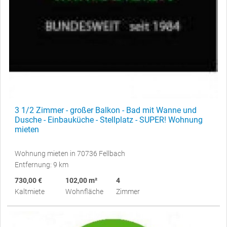
3 1/2 Zimmer - großer Balkon - Bad mit Wanne und
Dusche - Einbauküche - Stellplatz - SUPER! Wohnung
mieten
Wohnung mieten in 70736 Fellbach
Entfernung: 9 km
730,00 €
102,00 m²
4
Kaltmiete
Wohnfläche
Zimmer