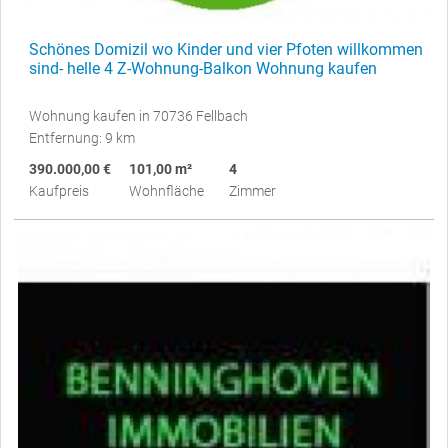
Schönes Domizil wo Kinder und vier Pfoten willkommen
sind- helle 4 Z-Wohnung-Balkon Wohnung kaufen
Wohnung kaufen in 70736 Fellbach
Entfernung: 9 km
390.000,00 €
101,00 m²
4
Kaufpreis
Wohnfläche
Zimmer