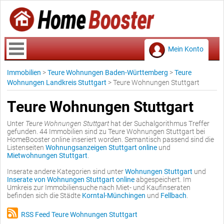
Mein Konto
Immobilien
>
Teure Wohnungen Baden-Württemberg
>
Teure
Wohnungen Landkreis Stuttgart
>
Teure Wohnungen Stuttgart
Teure Wohnungen Stuttgart
Unter
Teure Wohnungen Stuttgart
hat der Suchalgorithmus Treffer
gefunden. 44 Immobilien sind zu Teure Wohnungen Stuttgart bei
HomeBooster online inseriert worden. Semantisch passend sind die
Listenseiten
Wohnungsanzeigen Stuttgart online
und
Mietwohnungen Stuttgart
.
Inserate andere Kategorien sind unter
Wohnungen Stuttgart
und
Inserate von Wohnungen Stuttgart online
abgespeichert. Im
Umkreis zur Immobiliensuche nach Miet- und Kaufinseraten
befinden sich die Städte
Korntal-Münchingen
und
Fellbach
.
RSS Feed Teure Wohnungen Stuttgart