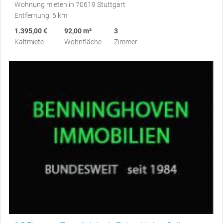
Wohnung mieten in 70619 Stuttgart
Entfernung: 6 km
1.395,00 €
92,00 m²
3
Kaltmiete
Wohnfläche
Zimmer