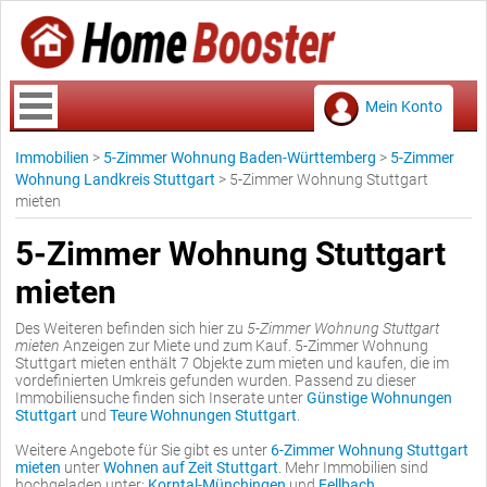
Mein Konto
Immobilien
>
5-Zimmer Wohnung Baden-Württemberg
>
5-Zimmer
Wohnung Landkreis Stuttgart
>
5-Zimmer Wohnung Stuttgart
mieten
5-Zimmer Wohnung Stuttgart
mieten
Des Weiteren befinden sich hier zu
5-Zimmer Wohnung Stuttgart
mieten
Anzeigen zur Miete und zum Kauf. 5-Zimmer Wohnung
Stuttgart mieten enthält 7 Objekte zum mieten und kaufen, die im
vordefinierten Umkreis gefunden wurden. Passend zu dieser
Immobiliensuche finden sich Inserate unter
Günstige Wohnungen
Stuttgart
und
Teure Wohnungen Stuttgart
.
Weitere Angebote für Sie gibt es unter
6-Zimmer Wohnung Stuttgart
mieten
unter
Wohnen auf Zeit Stuttgart
. Mehr Immobilien sind
hochgeladen unter:
Korntal-Münchingen
und
Fellbach
.