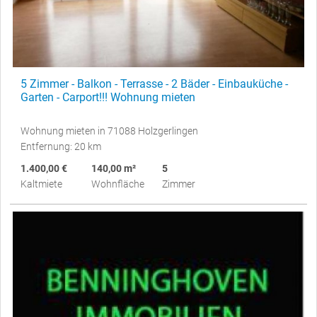
5 Zimmer - Balkon - Terrasse - 2 Bäder - Einbauküche -
Garten - Carport!!! Wohnung mieten
Wohnung mieten in 71088 Holzgerlingen
Entfernung: 20 km
1.400,00 €
140,00 m²
5
Kaltmiete
Wohnfläche
Zimmer