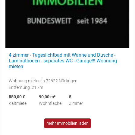
4 zimmer - Tageslichtbad mit Wanne und Dusche -
Laminatböden - separates WC - Garage!!! Wohnung
mieten
Wohnung mieten in 72622 Nürtingen
Entfernung: 21 km
550,00 €
90,00 m²
5
Kaltmiete
Wohnfläche
Zimmer
mehr Immobilien laden