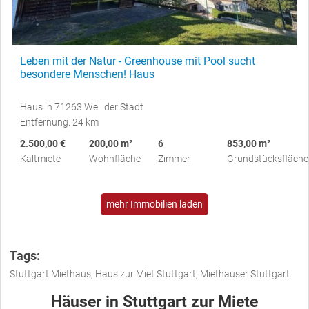
Leben mit der Natur - Greenhouse mit Pool sucht
besondere Menschen! Haus
Haus in 71263 Weil der Stadt
Entfernung: 24 km
2.500,00 €
200,00 m²
6
853,00 m²
Kaltmiete
Wohnfläche
Zimmer
Grundstücksfläche
mehr Immobilien laden
Tags:
Stuttgart Miethaus, Haus zur Miet Stuttgart, Miethäuser Stuttgart
Häuser in Stuttgart zur Miete