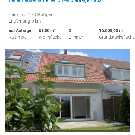
Ferienhäuser auf einer Olivenplantage Haus
Haus in 70178 Stuttgart
Entfernung: 0 km
auf Anfrage
69,00 m²
2
16.000,00 m²
Kaltmiete
Wohnfläche
Zimmer
Grundstücksfläche