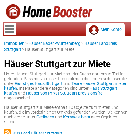
Mein Konto
Immobilien
>
Häuser Baden-Württemberg
>
Häuser Landkreis
Stuttgart
>
Häuser Stuttgart zur Miete
Häuser Stuttgart zur Miete
Unter Häuser Stuttgart zur Miete hat der Suchalgorithmus Treffer
gefunden. Passend zu dieser Immobiliensuche finden sich Inserate
unter
Günstiges Haus Stuttgart
und
Teure Häuser Stuttgart mieten
kaufen
. Inserate andere Kategorien sind unter
Haus Stuttgart
kaufen
und
Häuser von Privat Stuttgart provisionsfrei
abgespeichert.
Häuser Stuttgart zur Miete enthält 10 Objekte zum mieten und
kaufen, die im vordefinierten Umkreis gefunden wurden. Sie können
auch gerne unter
Gerlingen
und
Kornwestheim
nach Objekten
suchen.
RSS Feed Häuser Stuttgart