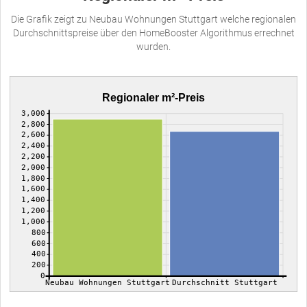
Die Grafik zeigt zu Neubau Wohnungen Stuttgart welche regionalen
Durchschnittspreise über den HomeBooster Algorithmus errechnet
wurden.
Regionaler m²-Preis
3,000
2,800
2,600
2,400
2,200
2,000
1,800
1,600
1,400
1,200
1,000
800
600
400
200
0
Neubau Wohnungen Stuttgart
Durchschnitt Stuttgart