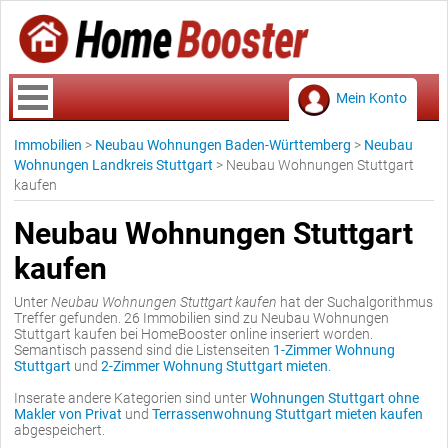
Mein Konto
Immobilien
>
Neubau Wohnungen Baden-Württemberg
>
Neubau
Wohnungen Landkreis Stuttgart
>
Neubau Wohnungen Stuttgart
kaufen
Neubau Wohnungen Stuttgart
kaufen
Unter
Neubau Wohnungen Stuttgart kaufen
hat der Suchalgorithmus
Treffer gefunden. 26 Immobilien sind zu Neubau Wohnungen
Stuttgart kaufen bei HomeBooster online inseriert worden.
Semantisch passend sind die Listenseiten
1-Zimmer Wohnung
Stuttgart
und
2-Zimmer Wohnung Stuttgart mieten
.
Inserate andere Kategorien sind unter
Wohnungen Stuttgart ohne
Makler von Privat
und
Terrassenwohnung Stuttgart mieten kaufen
abgespeichert.