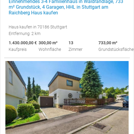
Einnehmendes 3-4 Familienhaus in Waldrandlage, 733
m² Grundstück, 4 Garagen, HHL in Stuttgart am
Raichberg Haus kaufen
Haus kaufen in 70186 Stuttgart
Entfernung: 2 km
1.430.000,00 €
300,00 m²
13
733,00 m²
Kaufpreis
Wohnfläche
Zimmer
Grundstücksfläche