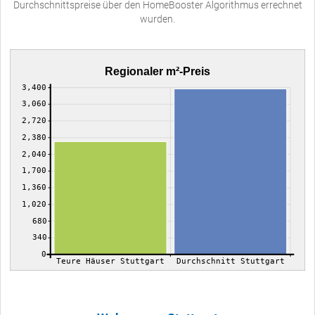
Durchschnittspreise über den HomeBooster Algorithmus errechnet
wurden.
Regionaler m²-Preis
3,400
3,060
2,720
2,380
2,040
1,700
1,360
1,020
680
340
0
Teure Häuser Stuttgart
Durchschnitt Stuttgart