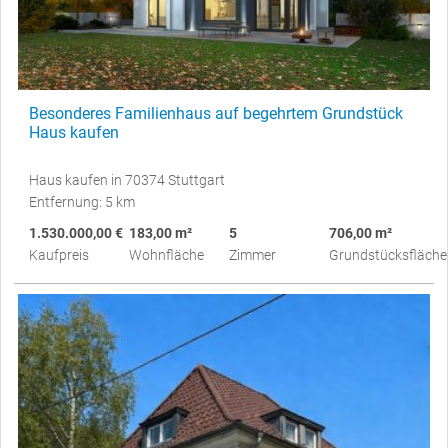
Besonderes Familienhaus auf begehrtem Grundstück
Haus kaufen
Haus kaufen in 70374 Stuttgart
Entfernung: 5 km
1.530.000,00 €
183,00 m²
5
706,00 m²
Kaufpreis
Wohnfläche
Zimmer
Grundstücksfläche