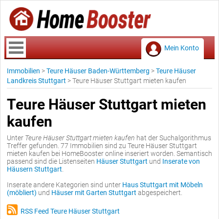
Mein Konto
Immobilien
>
Teure Häuser Baden-Württemberg
>
Teure Häuser
Landkreis Stuttgart
>
Teure Häuser Stuttgart mieten kaufen
Teure Häuser Stuttgart mieten
kaufen
Unter
Teure Häuser Stuttgart mieten kaufen
hat der Suchalgorithmus
Treffer gefunden. 77 Immobilien sind zu Teure Häuser Stuttgart
mieten kaufen bei HomeBooster online inseriert worden. Semantisch
passend sind die Listenseiten
Häuser Stuttgart
und
Inserate von
Häusern Stuttgart
.
Inserate andere Kategorien sind unter
Haus Stuttgart mit Möbeln
(möbliert)
und
Häuser mit Garten Stuttgart
abgespeichert.
RSS Feed Teure Häuser Stuttgart