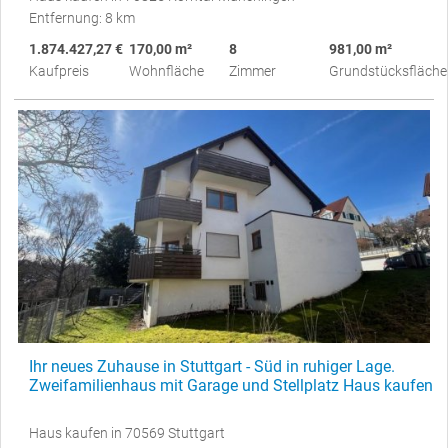
Entfernung: 8 km
1.874.427,27 €
170,00 m²
8
981,00 m²
Kaufpreis
Wohnfläche
Zimmer
Grundstücksfläche
Ihr neues Zuhause in Stuttgart - Süd in ruhiger Lage.
Zweifamilienhaus mit Garage und Stellplatz Haus kaufen
Haus kaufen in 70569 Stuttgart