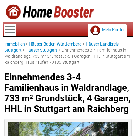
Mein Konto
Immobilien
>
Häuser Baden-Württemberg
>
Häuser Landkreis
Stuttgart
>
Häuser Stuttgart
>
Einnehmendes 3-4 Familienhaus in
Waldrandlage, 733 m² Grundstück, 4 Garagen, HHL in Stuttgart am
Raichberg Haus kaufen 70186 Stuttgart
Einnehmendes 3-4
Familienhaus in Waldrandlage,
733 m² Grundstück, 4 Garagen,
HHL in Stuttgart am Raichberg