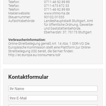
Telefon:
0711-46 92 89 89
Telefax:
0711-673 672 53
Telefon:
0711-46 92 89 89
Maklerwebsite:
www.immo-ha.de
Steuernummer:
93102/31335
Aufsichtsbehörde:
Landeshauptstadt Stuttgart, Amt
für öffentliche Ordnung, Gewerbe-
und Gaststättenbehörde,
Eberhardstr. 37, 70173 Stuttgart
Verbraucherinformation:
Online-Streitbeilegung gemäß Art. 14 Abs. 1 ODR-VO: Die
Europäische Kommission stellt eine Plattform zur Online-
Streitbeilegung (OS) bereit, die Sie hier finden:
http://ec.europa.eu/consumers/odr
Kontaktformular