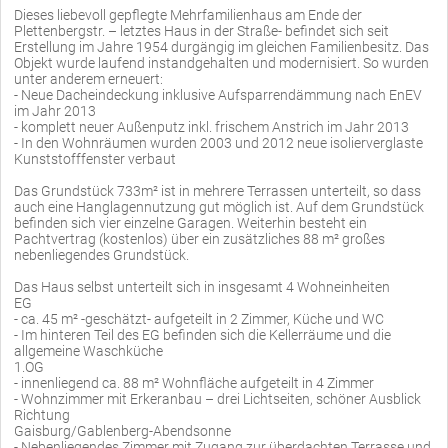
Dieses liebevoll gepflegte Mehrfamilienhaus am Ende der
Plettenbergstr. – letztes Haus in der Straße- befindet sich seit
Erstellung im Jahre 1954 durgängig im gleichen Familienbesitz. Das
Objekt wurde laufend instandgehalten und modernisiert. So wurden
unter anderem erneuert:
- Neue Dacheindeckung inklusive Aufsparrendämmung nach EnEV
im Jahr 2013
- komplett neuer Außenputz inkl. frischem Anstrich im Jahr 2013
- In den Wohnräumen wurden 2003 und 2012 neue isolierverglaste
Kunststofffenster verbaut
Das Grundstück 733m² ist in mehrere Terrassen unterteilt, so dass
auch eine Hanglagennutzung gut möglich ist. Auf dem Grundstück
befinden sich vier einzelne Garagen. Weiterhin besteht ein
Pachtvertrag (kostenlos) über ein zusätzliches 88 m² großes
nebenliegendes Grundstück.
Das Haus selbst unterteilt sich in insgesamt 4 Wohneinheiten
EG
- ca. 45 m² -geschätzt- aufgeteilt in 2 Zimmer, Küche und WC
- Im hinteren Teil des EG befinden sich die Kellerräume und die
allgemeine Waschküche
1.OG
- innenliegend ca. 88 m² Wohnfläche aufgeteilt in 4 Zimmer
- Wohnzimmer mit Erkeranbau – drei Lichtseiten, schöner Ausblick
Richtung
Gaisburg/Gablenberg-Abendsonne
- Nebenliegendes Zimmer mit Zugang zur überdachten Terrasse und