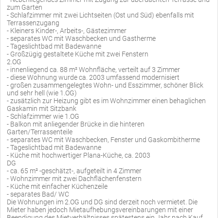
zum Garten
- Schlafzimmer mit zwei Lichtseiten (Ost und Süd) ebenfalls mit
Terrassenzugang
- Kleiners Kinder-, Arbeits-, Gästezimmer
- separates WC mit Waschbecken und Gastherme
- Tageslichtbad mit Badewanne
- Großzügig gestaltete Küche mit zwei Fenstern
2.OG
- innenliegend ca. 88 m² Wohnfläche, verteilt auf 3 Zimmer
- diese Wohnung wurde ca. 2003 umfassend modernisiert
- großen zusammengelegtes Wohn- und Esszimmer, schöner Blick
und sehr hell (wie 1.OG)
- zusätzlich zur Heizung gibt es im Wohnzimmer einen behaglichen
Gaskamin mit Sitzbank
- Schlafzimmer wie 1.OG
- Balkon mit anliegender Brücke in die hinteren
Garten/Terrassenteile
- separates WC mit Waschbecken, Fenster und Gaskombitherme
- Tageslichtbad mit Badewanne
- Küche mit hochwertiger Plana-Küche, ca. 2003
DG
- ca. 65 m² -geschätzt-, aufgeteilt in 4 Zimmer
- Wohnzimmer mit zwei Dachflächenfenstern
- Küche mit einfacher Küchenzeile
- separates Bad/ WC
Die Wohnungen im 2.OG und DG sind derzeit noch vermietet. Die
Mieter haben jedoch Mietaufhebungsvereinbarungen mit einer
Beendigung des Mietverhältnisses spätestens ein Jahr nach Kauf