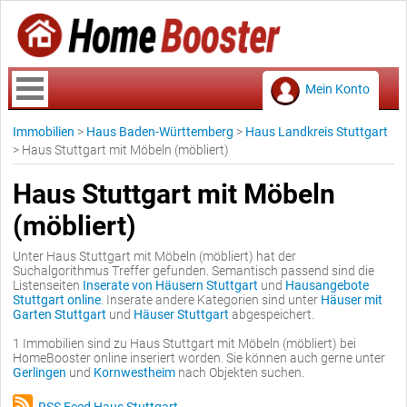
Mein Konto
Immobilien
>
Haus Baden-Württemberg
>
Haus Landkreis Stuttgart
>
Haus Stuttgart mit Möbeln (möbliert)
Haus Stuttgart mit Möbeln
(möbliert)
Unter Haus Stuttgart mit Möbeln (möbliert) hat der
Suchalgorithmus Treffer gefunden. Semantisch passend sind die
Listenseiten
Inserate von Häusern Stuttgart
und
Hausangebote
Stuttgart online
. Inserate andere Kategorien sind unter
Häuser mit
Garten Stuttgart
und
Häuser Stuttgart
abgespeichert.
1 Immobilien sind zu Haus Stuttgart mit Möbeln (möbliert) bei
HomeBooster online inseriert worden. Sie können auch gerne unter
Gerlingen
und
Kornwestheim
nach Objekten suchen.