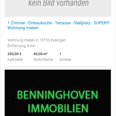
1 Zimmer - Einbauküche - Terrasse - Stellplatz - SUPER!!!
Wohnung mieten
Wohnung mieten in 73733 Esslingen
Entfernung: 8 km
350,00 €
40,00 m²
1
Kaltmiete
Wohnfläche
Zimmer