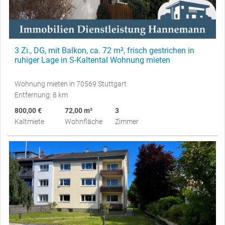
3 Zi., DG, mit Balkon, ca. 72 m², frisch gestrichen in
ruhiger Lage in S-Kaltental Wohnung mieten
Wohnung mieten in 70569 Stuttgart
Entfernung: 8 km
800,00 €
72,00 m²
3
Kaltmiete
Wohnfläche
Zimmer