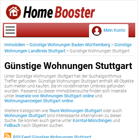
Mein Konto
Immobilien
>
Günstige Wohnungen Baden-Württemberg
>
Günstige
Wohnungen Landkreis Stuttgart
>
Günstige Wohnungen Stuttgart
Günstige Wohnungen Stuttgart
Unter
Günstige Wohnungen Stuttgart
hat der Suchalgorithmus
Treffer gefunden. Günstige Wohnungen Stuttgart enthält 48 Objekte
zum mieten und kaufen, die im vordefinierten Umkreis gefunden
wurden. Passend zu dieser Immobiliensuche finden sich Inserate
unter
Inserate von Wohnungen Stuttgart online
und
Wohnungsanzeigen Stuttgart online
.
Weitere Kategorien wie
Teure Wohnungen Stuttgart
oder auch
Wohnungen Stuttgart
sind interessante Alternativen zu dieser
Suche. Sie können auch gerne unter
Korntal-Münchingen
und
Fellbach
nach Objekten suchen.
RSS Feed Günstige Wohnungen Stuttgart