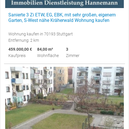
Sanierte 3 Zi ETW, EG, EBK, mit sehr großen, eigenem
Garten, S-West nähe Kräherwald Wohnung kaufen
Wohnung kaufen in 70193 Stuttgart
Entfernung: 2 km
459.000,00 €
84,00 m²
3
Kaufpreis
Wohnfläche
Zimmer