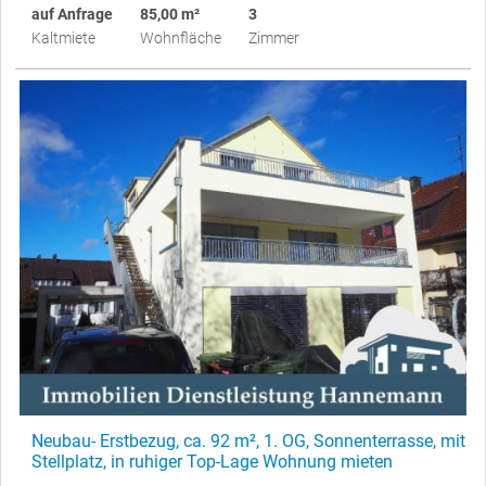
auf Anfrage
85,00 m²
3
Kaltmiete
Wohnfläche
Zimmer
Neubau- Erstbezug, ca. 92 m², 1. OG, Sonnenterrasse, mit
Stellplatz, in ruhiger Top-Lage Wohnung mieten