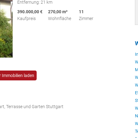
Entfernung: 21 km
390.000,00 €
270,00 m²
11
Kaufpreis
Wohnfläche
Zimmer
W
I
W
M
 Immobilien laden
W
W
E
S
rt, Terrasse und Garten Stuttgart
W
N
W
T