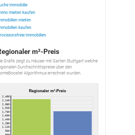
uche Immobilie
mmo mieten kaufen
mmobilien mieten
mmobilien kaufen
rovisionsfreie Immobilien
Regionaler m²-Preis
ie Grafik zeigt zu Häuser mit Garten Stuttgart welche
egionalen Durchschnittspreise über den
omeBooster Algorithmus errechnet wurden.
Regionaler m²-Preis
2,400
2,240
2,080
1,920
1,760
1,600
1,440
1,280
1,120
960
800