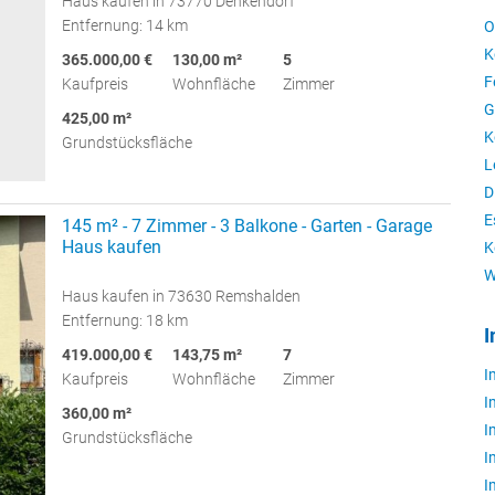
Haus kaufen in 73770 Denkendorf
Entfernung: 14 km
O
K
365.000,00 €
130,00 m²
5
F
Kaufpreis
Wohnfläche
Zimmer
G
425,00 m²
K
Grundstücksfläche
L
D
E
145 m² - 7 Zimmer - 3 Balkone - Garten - Garage
Haus kaufen
K
W
Haus kaufen in 73630 Remshalden
Entfernung: 18 km
I
419.000,00 €
143,75 m²
7
I
Kaufpreis
Wohnfläche
Zimmer
I
360,00 m²
I
Grundstücksfläche
I
I