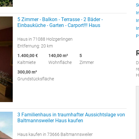
S
I
5 Zimmer - Balkon - Terrasse - 2 Bäder -
I
Einbauküche - Garten - Carport!!! Haus
I
P
Haus in 71088 Holzgerlingen
Entfernung: 20 km
1.400,00 €
140,00 m²
5
Kaltmiete
Wohnfläche
Zimmer
D
r
300,00 m²
H
Grundstücksfläche
3 Familienhaus in traumhafter Aussichtslage von
Baltmannsweiler Haus kaufen
Haus kaufen in 73666 Baltmannsweiler