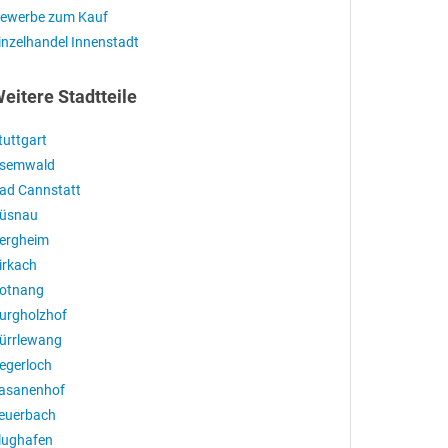
ewerbe zum Kauf
inzelhandel Innenstadt
eitere Stadtteile
tuttgart
semwald
ad Cannstatt
üsnau
ergheim
irkach
otnang
urgholzhof
ürrlewang
egerloch
asanenhof
euerbach
lughafen