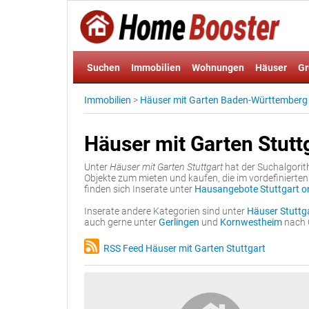
Suchen
Immobilien
Wohnungen
Häuser
Gr
Immobilien
>
Häuser mit Garten Baden-Württemberg
Häuser mit Garten Stutt
Unter
Häuser mit Garten Stuttgart
hat der Suchalgorit
Objekte zum mieten und kaufen, die im vordefiniert
finden sich Inserate unter
Hausangebote Stuttgart on
Inserate andere Kategorien sind unter
Häuser Stuttg
auch gerne unter
Gerlingen
und
Kornwestheim
nach 
RSS Feed Häuser mit Garten Stuttgart