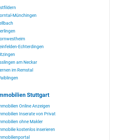
stfildern
orntal-Münchingen
ellbach
erlingen
ornwestheim
einfelden-Echterdingen
itzingen
sslingen am Neckar
ernen im Remstal
aiblingen
mmobilien Stuttgart
mmobilien Online Anzeigen
mmobilien Inserate von Privat
mmobilien ohne Makler
mmobilie kostenlos inserieren
mmobilienportal