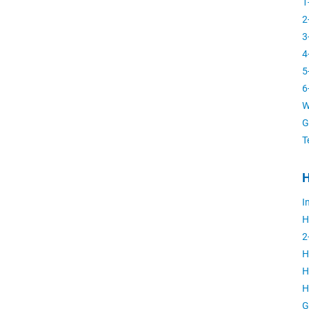
1
2
3
4
5
6
W
G
T
H
I
H
2
H
H
H
G