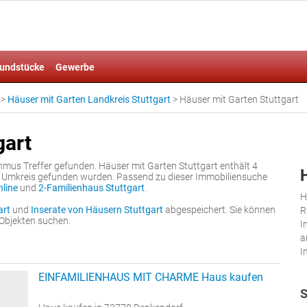
undstücke
Gewerbe
>
Häuser mit Garten Landkreis Stuttgart
>
Häuser mit Garten Stuttgart
gart
hmus Treffer gefunden. Häuser mit Garten Stuttgart enthält 4
en Umkreis gefunden wurden. Passend zu dieser Immobiliensuche
line
und
2-Familienhaus Stuttgart
.
H
art
und
Inserate von Häusern Stuttgart
abgespeichert. Sie können
R
Objekten suchen.
I
a
I
EINFAMILIENHAUS MIT CHARME Haus kaufen
S