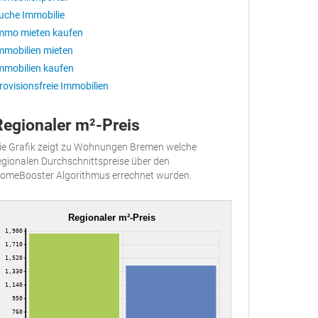
uche Immobilie
mmo mieten kaufen
mmobilien mieten
mmobilien kaufen
rovisionsfreie Immobilien
Regionaler m²-Preis
ie Grafik zeigt zu Wohnungen Bremen welche
egionalen Durchschnittspreise über den
omeBooster Algorithmus errechnet wurden.
Regionaler m²-Preis
1,900
1,710
1,520
1,330
1,140
950
760