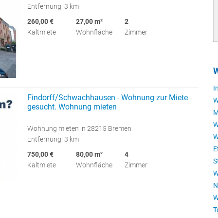
Entfernung: 3 km
260,00 €
27,00 m²
2
Kaltmiete
Wohnfläche
Zimmer
I
Findorff/Schwachhausen - Wohnung zur Miete
W
gesucht. Wohnung mieten
M
W
Wohnung mieten in 28215 Bremen
W
Entfernung: 3 km
E
750,00 €
80,00 m²
4
S
Kaltmiete
Wohnfläche
Zimmer
W
N
W
T