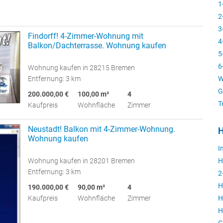
1
2
3
Findorff! 4-Zimmer-Wohnung mit
4
Balkon/Dachterrasse. Wohnung kaufen
5
6
Wohnung kaufen in 28215 Bremen
W
Entfernung: 3 km
G
200.000,00 €
100,00 m²
4
T
Kaufpreis
Wohnfläche
Zimmer
Neustadt! Balkon mit 4-Zimmer-Wohnung.
H
Wohnung kaufen
I
H
Wohnung kaufen in 28201 Bremen
Entfernung: 3 km
2
H
190.000,00 €
90,00 m²
4
H
Kaufpreis
Wohnfläche
Zimmer
H