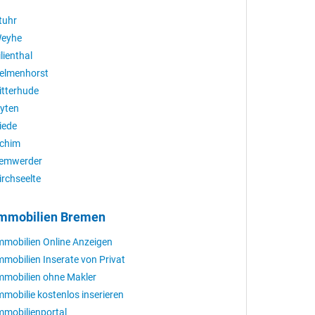
tuhr
eyhe
ilienthal
elmenhorst
itterhude
yten
iede
chim
emwerder
irchseelte
mmobilien Bremen
mmobilien Online Anzeigen
mmobilien Inserate von Privat
mmobilien ohne Makler
mmobilie kostenlos inserieren
mmobilienportal