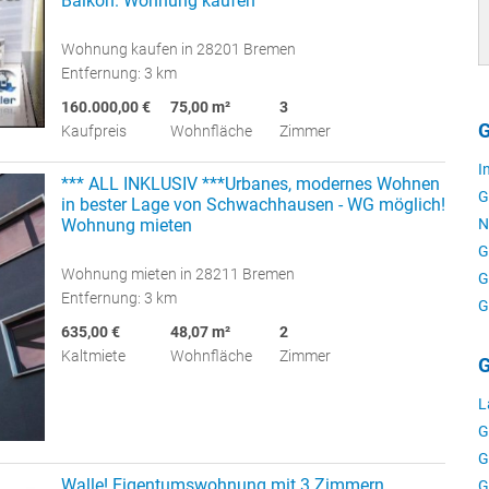
Balkon. Wohnung kaufen
Wohnung kaufen in 28201 Bremen
Entfernung: 3 km
160.000,00 €
75,00 m²
3
G
Kaufpreis
Wohnfläche
Zimmer
I
*** ALL INKLUSIV ***Urbanes, modernes Wohnen
G
in bester Lage von Schwachhausen - WG möglich!
Wohnung mieten
N
G
Wohnung mieten in 28211 Bremen
G
Entfernung: 3 km
G
635,00 €
48,07 m²
2
Kaltmiete
Wohnfläche
Zimmer
G
L
G
G
Walle! Eigentumswohnung mit 3 Zimmern.
G