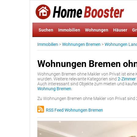
Suchen
Immobilien
Wohnungen
Häuser
Gr
Immobilien
>
Wohnungen Bremen
>
Wohnungen Land
Wohnungen Bremen ohne
Wohnungen Bremen ohne Makler von Privat ist eine K
wurden. Weitere relevante Kategorien sind
2-Zimmer
Auch interessant sind Objekte zum mieten und kaufe
Wohnung Bremen
.
Zu Wohnungen Bremen ohne Makler von Privat sind 2
RSS Feed Wohnungen Bremen