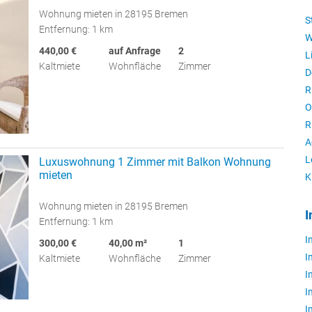
Wohnung mieten in 28195 Bremen
S
Entfernung: 1 km
W
440,00 €
auf Anfrage
2
L
Kaltmiete
Wohnfläche
Zimmer
D
R
O
R
A
L
Luxuswohnung 1 Zimmer mit Balkon Wohnung
mieten
K
Wohnung mieten in 28195 Bremen
I
Entfernung: 1 km
I
300,00 €
40,00 m²
1
I
Kaltmiete
Wohnfläche
Zimmer
I
I
I