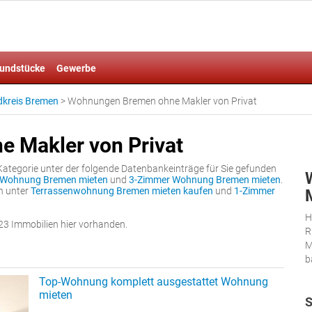
undstücke
Gewerbe
kreis Bremen
>
Wohnungen Bremen ohne Makler von Privat
 Makler von Privat
ategorie unter der folgende Datenbankeinträge für Sie gefunden
 Wohnung Bremen mieten
und
3-Zimmer Wohnung Bremen mieten
.
n unter
Terrassenwohnung Bremen mieten kaufen
und
1-Zimmer
H
3 Immobilien hier vorhanden.
R
M
b
Top-Wohnung komplett ausgestattet Wohnung
mieten
S