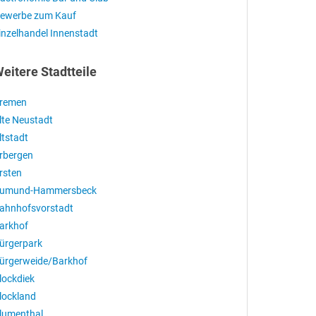
ewerbe zum Kauf
inzelhandel Innenstadt
eitere Stadtteile
remen
lte Neustadt
ltstadt
rbergen
rsten
umund-Hammersbeck
ahnhofsvorstadt
arkhof
ürgerpark
ürgerweide/Barkhof
lockdiek
lockland
lumenthal