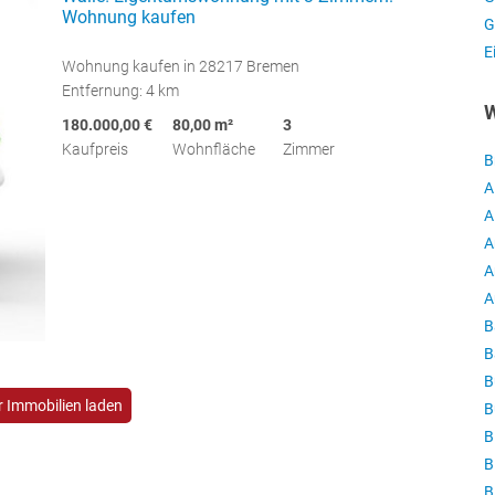
Wohnung kaufen
G
E
Wohnung kaufen in 28217 Bremen
Entfernung: 4 km
W
180.000,00 €
80,00 m²
3
Kaufpreis
Wohnfläche
Zimmer
B
A
A
A
A
A
B
B
B
 Immobilien laden
B
B
B
B