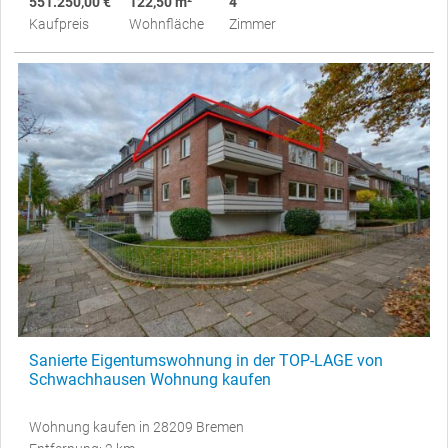
551.250,00 €
122,50 m²
4
Kaufpreis
Wohnfläche
Zimmer
Sanierte Eigentumswohnung in der TOP-LAGE von
Schwachhausen Wohnung kaufen
Wohnung kaufen in 28209 Bremen