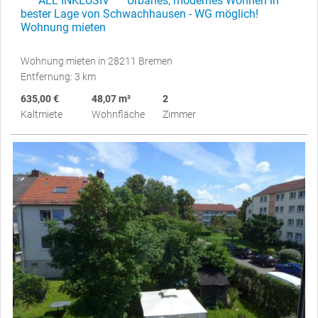
*** ALL INKLUSIV ***Urbanes, modernes Wohnen in
bester Lage von Schwachhausen - WG möglich!
Wohnung mieten
Wohnung mieten in 28211 Bremen
Entfernung: 3 km
635,00 €
48,07 m²
2
Kaltmiete
Wohnfläche
Zimmer