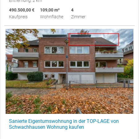
Entfernung: 2 km
490.500,00 €
109,00 m²
4
Kaufpreis
Wohnfläche
Zimmer
Sanierte Eigentumswohnung in der TOP-LAGE von
Schwachhausen Wohnung kaufen