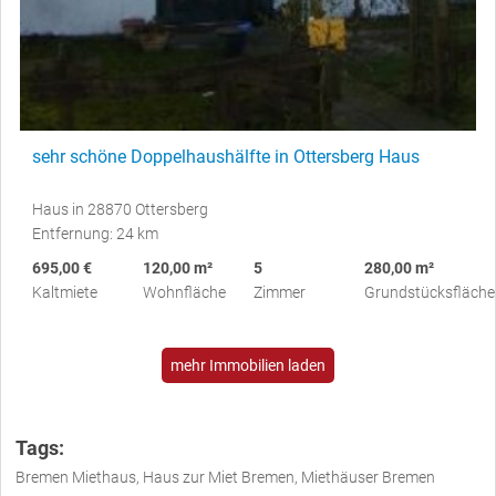
sehr schöne Doppelhaushälfte in Ottersberg Haus
Haus in 28870 Ottersberg
Entfernung: 24 km
695,00 €
120,00 m²
5
280,00 m²
Kaltmiete
Wohnfläche
Zimmer
Grundstücksfläche
mehr Immobilien laden
Tags:
Bremen Miethaus, Haus zur Miet Bremen, Miethäuser Bremen