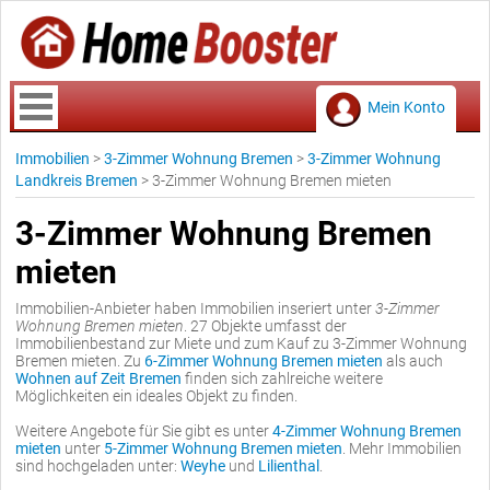
Mein Konto
Immobilien
>
3-Zimmer Wohnung Bremen
>
3-Zimmer Wohnung
Landkreis Bremen
>
3-Zimmer Wohnung Bremen mieten
3-Zimmer Wohnung Bremen
mieten
Immobilien-Anbieter haben Immobilien inseriert unter
3-Zimmer
Wohnung Bremen mieten
. 27 Objekte umfasst der
Immobilienbestand zur Miete und zum Kauf zu 3-Zimmer Wohnung
Bremen mieten. Zu
6-Zimmer Wohnung Bremen mieten
als auch
Wohnen auf Zeit Bremen
finden sich zahlreiche weitere
Möglichkeiten ein ideales Objekt zu finden.
Weitere Angebote für Sie gibt es unter
4-Zimmer Wohnung Bremen
mieten
unter
5-Zimmer Wohnung Bremen mieten
. Mehr Immobilien
sind hochgeladen unter:
Weyhe
und
Lilienthal
.