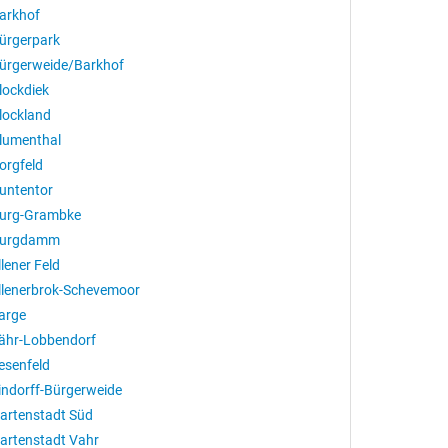
arkhof
ürgerpark
ürgerweide/Barkhof
lockdiek
lockland
lumenthal
orgfeld
untentor
urg-Grambke
urgdamm
llener Feld
llenerbrok-Schevemoor
arge
ähr-Lobbendorf
esenfeld
indorff-Bürgerweide
artenstadt Süd
artenstadt Vahr