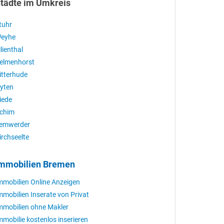
tädte im Umkreis
tuhr
eyhe
ilienthal
elmenhorst
itterhude
yten
iede
chim
emwerder
irchseelte
mmobilien Bremen
mmobilien Online Anzeigen
mmobilien Inserate von Privat
mmobilien ohne Makler
mmobilie kostenlos inserieren