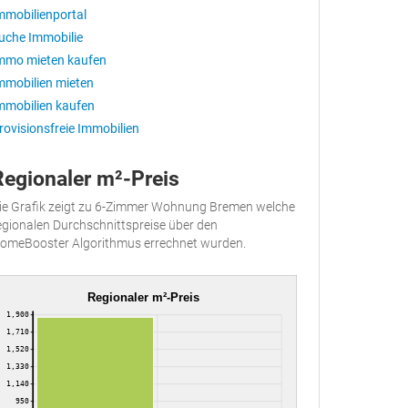
mmobilienportal
uche Immobilie
mmo mieten kaufen
mmobilien mieten
mmobilien kaufen
rovisionsfreie Immobilien
Regionaler m²-Preis
ie Grafik zeigt zu 6-Zimmer Wohnung Bremen welche
egionalen Durchschnittspreise über den
omeBooster Algorithmus errechnet wurden.
Regionaler m²-Preis
1,900
1,710
1,520
1,330
1,140
950