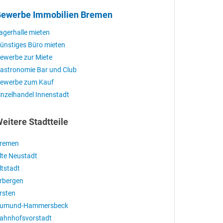
ewerbe Immobilien Bremen
agerhalle mieten
ünstiges Büro mieten
ewerbe zur Miete
astronomie Bar und Club
ewerbe zum Kauf
inzelhandel Innenstadt
eitere Stadtteile
remen
lte Neustadt
ltstadt
rbergen
rsten
umund-Hammersbeck
ahnhofsvorstadt