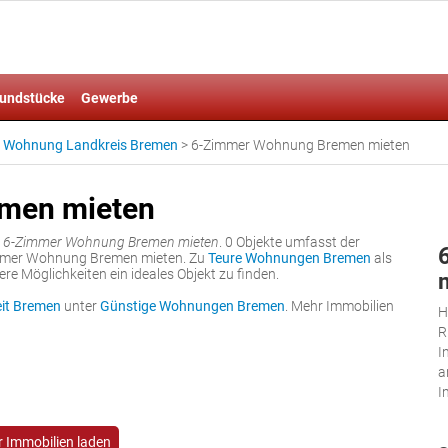
undstücke
Gewerbe
 Wohnung Landkreis Bremen
>
6-Zimmer Wohnung Bremen mieten
men mieten
r
6-Zimmer Wohnung Bremen mieten
. 0 Objekte umfasst der
immer Wohnung Bremen mieten. Zu
Teure Wohnungen Bremen
als
ere Möglichkeiten ein ideales Objekt zu finden.
it Bremen
unter
Günstige Wohnungen Bremen
. Mehr Immobilien
H
R
I
a
I
 Immobilien laden