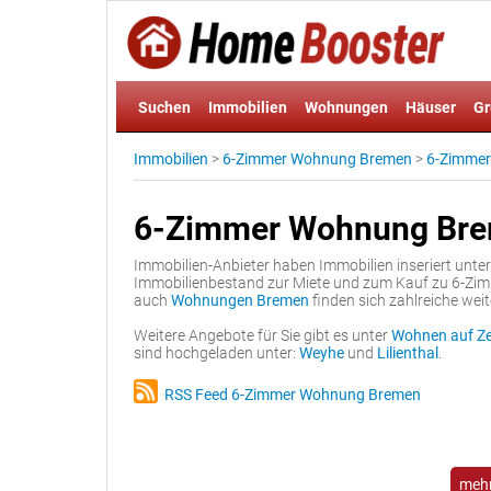
Suchen
Immobilien
Wohnungen
Häuser
Gr
Immobilien
>
6-Zimmer Wohnung Bremen
>
6-Zimmer
6-Zimmer Wohnung Bre
Immobilien-Anbieter haben Immobilien inseriert unte
Immobilienbestand zur Miete und zum Kauf zu 6-Z
auch
Wohnungen Bremen
finden sich zahlreiche weit
Weitere Angebote für Sie gibt es unter
Wohnen auf Ze
sind hochgeladen unter:
Weyhe
und
Lilienthal
.
RSS Feed 6-Zimmer Wohnung Bremen
mehr