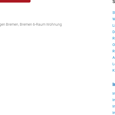
S
S
W
gen Bremen, Bremen 6-Raum Wohnung
L
D
R
O
R
A
L
K
I
I
I
I
I