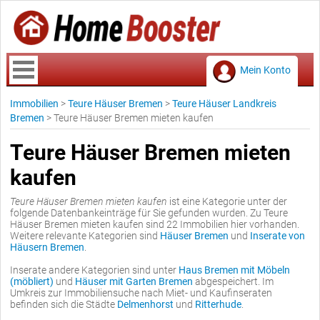
Mein Konto
Immobilien
>
Teure Häuser Bremen
>
Teure Häuser Landkreis
Bremen
>
Teure Häuser Bremen mieten kaufen
Teure Häuser Bremen mieten
kaufen
Teure Häuser Bremen mieten kaufen
ist eine Kategorie unter der
folgende Datenbankeinträge für Sie gefunden wurden. Zu Teure
Häuser Bremen mieten kaufen sind 22 Immobilien hier vorhanden.
Weitere relevante Kategorien sind
Häuser Bremen
und
Inserate von
Häusern Bremen
.
Inserate andere Kategorien sind unter
Haus Bremen mit Möbeln
(möbliert)
und
Häuser mit Garten Bremen
abgespeichert. Im
Umkreis zur Immobiliensuche nach Miet- und Kaufinseraten
befinden sich die Städte
Delmenhorst
und
Ritterhude
.